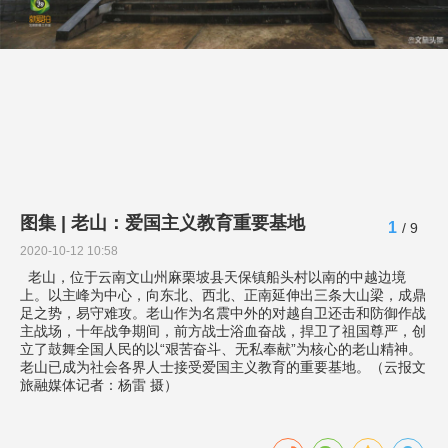
图集 | 老山：爱国主义教育重要基地
1
/ 9
2020-10-12 10:58
老山，位于云南文山州麻栗坡县天保镇船头村以南的中越边境
上。以主峰为中心，向东北、西北、正南延伸出三条大山梁，成鼎
足之势，易守难攻。老山作为名震中外的对越自卫还击和防御作战
主战场，十年战争期间，前方战士浴血奋战，捍卫了祖国尊严，创
立了鼓舞全国人民的以“艰苦奋斗、无私奉献”为核心的老山精神。
老山已成为社会各界人士接受爱国主义教育的重要基地。（云报文
旅融媒体记者：杨雷 摄）