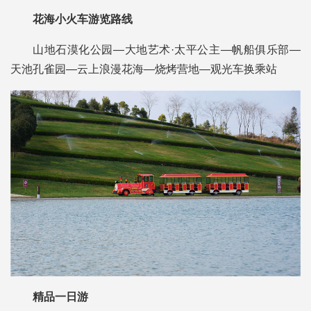
花海小火车游览路线
山地石漠化公园—大地艺术·太平公主—帆船俱乐部—
天池孔雀园—云上浪漫花海—烧烤营地—观光车换乘站
精品一日游