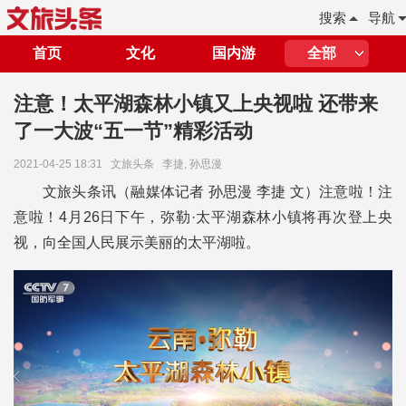
搜索
导航
首页
文化
国内游
全部
注意！太平湖森林小镇又上央视啦 还带来
了一大波“五一节”精彩活动
2021-04-25 18:31
文旅头条
李捷, 孙思漫
文旅头条讯（融媒体记者 孙思漫 李捷 文）
注意啦！注
意啦！4月26日下午，弥勒·太平湖森林小镇将再次登上央
视，向全国人民展示美丽的太平湖啦。