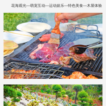
花海观光—萌宠互动—运动娱乐—特色美食—木屋体验