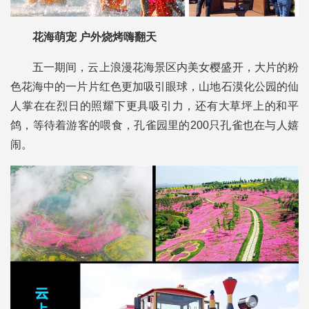
花海萌宠 户外烧烤嗨翻天
五一期间，云上浪漫花海景区内美女樱盛开，大片的粉
色花海中的一片片红色更加吸引眼球，山地石漠化公园的仙
人掌在在烈日的照耀下更具吸引力，还有大草坪上的和平
鸽，等待着游客的喂食，孔雀园里的200只孔雀也在与人嬉
闹。