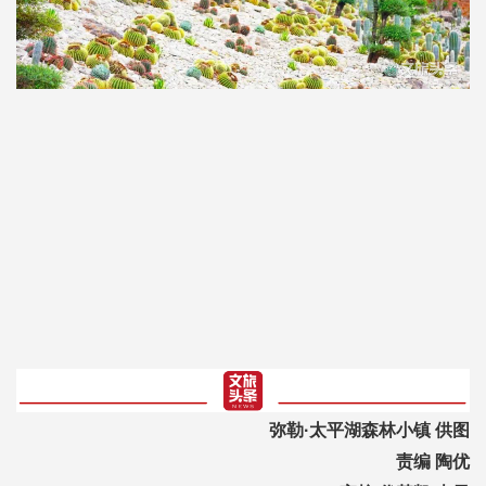
弥勒·太平湖森林小镇 供图
责编 陶优