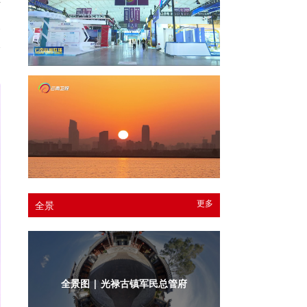
卢
及
承
更多
全景
全景图 | 光禄古镇军民总管府内庭