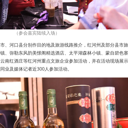
（参会嘉宾陆续入场）
勒市、河口县分别作目的地及旅游线路推介，红河州及部分县市
小镇、弥勒东风韵美憬阁精选酒店、太平湖森林小镇、蒙自碧色
勒云南红酒庄等红河州重点文旅企业参加活动，并在活动现场展
同业及媒体记者近300人参加活动。