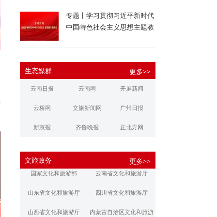
专题丨学习贯彻习近平新时代
中国特色社会主义思想主题教
育
生态媒群
更多>>
旅
寨
云南日报
云南网
开屏新闻
示
云桥网
文旅新闻网
广州日报
新京报
齐鲁晚报
正北方网
大河报
扬子晚报
华商报
文旅政务
更多>>
江南都市报
新安晚报
潇湘晨报
国家文化和旅游部
云南省文化和旅游厅
文旅丽江
文旅楚雄
大理文旅
山东省文化和旅游厅
四川省文化和旅游厅
山西省文化和旅游厅
内蒙古自治区文化和旅游