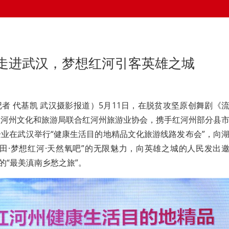
走进武汉，梦想红河引客英雄之城
者 代基凯 武汉摄影报道）5月11日，在脱贫攻坚原创舞剧《
红河州文化和旅游局联合红河州旅游业协会，携手红河州部分县
业在武汉举行“健康生活目的地精品文化旅游线路发布会”，向
田·梦想红河·天然氧吧”的无限魅力，向英雄之城的人民发出
的“最美滇南乡愁之旅”。