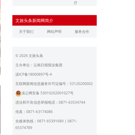
厅
辽宁省文化和旅游厅
江苏省文化和旅游厅
文旅头条新闻网简介
浙江省文化和旅游厅
安徽省文化和旅游厅
关于我们
网站声明
服务合作
江西省文化和旅游厅
河南省文化和旅游厅
湖北省文化和旅游厅
湖南省文化和旅游厅
© 2026 文旅头条
广东省文化和旅游厅
广西壮族自治区文化和旅
游厅
主办单位：云南日报报业集团
海南省旅游和文化广电体
贵州省文化和旅游厅
滇ICP备18000897号-4
育厅
陕西省文化和旅游厅
甘肃省文化和旅游厅
互联网新闻信息服务许可证编号：53120200002
滇公网安备 53010202001027号
青海省文化和旅游厅
宁夏回族自治区文化和旅
游厅
违法和不良信息举报电话：0871-63534744
北京市文旅局
上海市文化和旅游局
传真：0871-63174086
重庆市文化和旅游发展委
全媒体热线：0871-65391689 | 0871-
员会
65374789