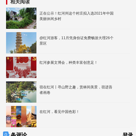
相关阅读
正在公示！红河州这个村庄拟入选2021年中国
美丽休闲乡村
@红河游客，11月凭身份证免费畅游大理26个
景区
红河参展文博会，种类丰富创意足！
宿在红河丨寻山野之趣，赏林间美景，宿进吾
者画卷
在红河，看见中国色彩！
条评论
0
登录