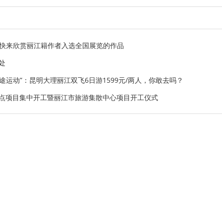
！快来欣赏丽江籍作者入选全国展览的作品
处
途运动”：昆明大理丽江双飞6日游1599元/两人，你敢去吗？
重点项目集中开工暨丽江市旅游集散中心项目开工仪式