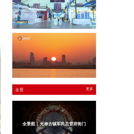
博
队
更多
全景
全景图 | 光禄古镇军民总管府