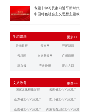
专题丨学习贯彻习近平新时代
中国特色社会主义思想主题教
育
生态媒群
更多>>
云南日报
云南网
开屏新闻
梭
云桥网
文旅新闻网
广州日报
新京报
齐鲁晚报
正北方网
大河报
扬子晚报
华商报
文旅政务
更多>>
报
江南都市报
新安晚报
潇湘晨报
国家文化和旅游部
云南省文化和旅游厅
玲
文旅丽江
文旅楚雄
大理文旅
山东省文化和旅游厅
四川省文化和旅游厅
元
山西省文化和旅游厅
内蒙古自治区文化和旅游