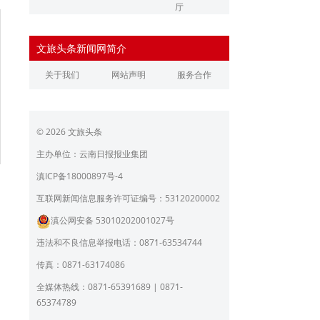
厅
辽宁省文化和旅游厅
江苏省文化和旅游厅
文旅头条新闻网简介
浙江省文化和旅游厅
安徽省文化和旅游厅
关于我们
网站声明
服务合作
江西省文化和旅游厅
河南省文化和旅游厅
湖北省文化和旅游厅
湖南省文化和旅游厅
© 2026 文旅头条
广东省文化和旅游厅
广西壮族自治区文化和旅
游厅
主办单位：云南日报报业集团
海南省旅游和文化广电体
贵州省文化和旅游厅
滇ICP备18000897号-4
育厅
陕西省文化和旅游厅
甘肃省文化和旅游厅
互联网新闻信息服务许可证编号：53120200002
滇公网安备 53010202001027号
青海省文化和旅游厅
宁夏回族自治区文化和旅
游厅
违法和不良信息举报电话：0871-63534744
北京市文旅局
上海市文化和旅游局
传真：0871-63174086
重庆市文化和旅游发展委
全媒体热线：0871-65391689 | 0871-
员会
65374789