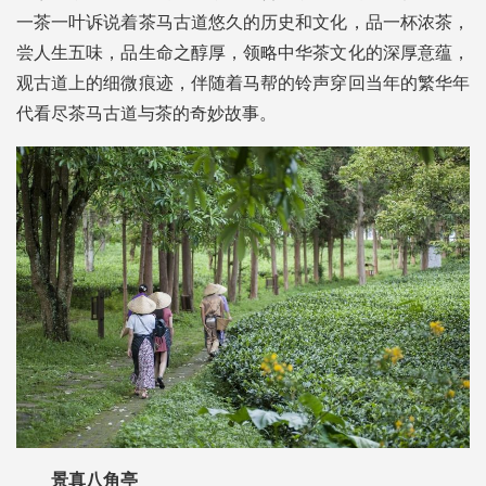
一茶一叶诉说着茶马古道悠久的历史和文化，品一杯浓茶，
尝人生五味，品生命之醇厚，领略中华茶文化的深厚意蕴，
观古道上的细微痕迹，伴随着马帮的铃声穿回当年的繁华年
代看尽茶马古道与茶的奇妙故事。
景真八角亭