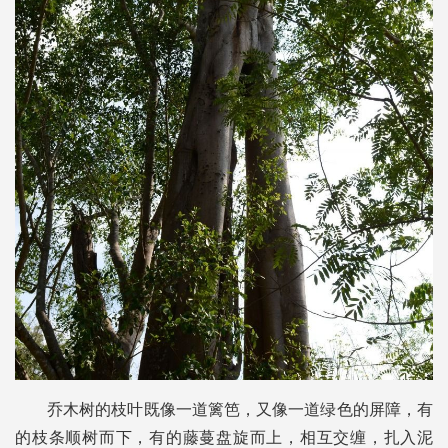
乔木树的枝叶既像一道篱笆，又像一道绿色的屏障，有
的枝条顺树而下，有的藤蔓盘旋而上，相互交缠，扎入泥