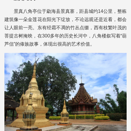
景真八角亭位于勐海县景真寨，距县城约14公里，整栋
建筑像一朵金莲花在阳光下绽放，不论远观还是近看，都会
让人眼前一亮。东有经霜不凋的竹丛点缀，西有枝繁叶茂的
菩提古树掩映，在300多年的历史长河中，八角楼叙写着“葫
芦信”的傣族故事，体现出很高的艺术价值。