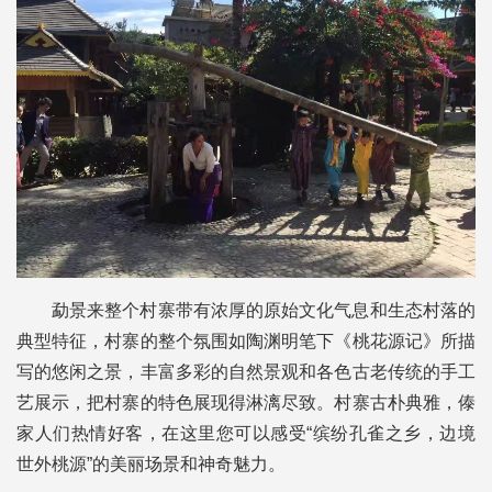
勐景来整个村寨带有浓厚的原始文化气息和生态村落的
典型特征，村寨的整个氛围如陶渊明笔下《桃花源记》所描
写的悠闲之景，丰富多彩的自然景观和各色古老传统的手工
艺展示，把村寨的特色展现得淋漓尽致。村寨古朴典雅，傣
家人们热情好客，在这里您可以感受“缤纷孔雀之乡，边境
世外桃源”的美丽场景和神奇魅力。