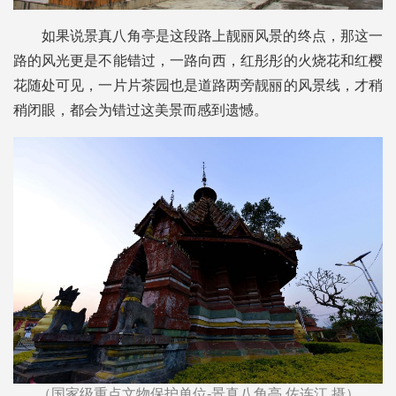
如果说景真八角亭是这段路上靓丽风景的终点，那这一
路的风光更是不能错过，一路向西，红彤彤的火烧花和红樱
花随处可见，一片片茶园也是道路两旁靓丽的风景线，才稍
稍闭眼，都会为错过这美景而感到遗憾。
（国家级重点文物保护单位-景真八角亭 佐连江 摄）