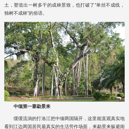
土，塑造出一树多干的成林景致，也打破了“单丝不成线，
独树不成林”的俗语。
中缅第一寨勐景来
缓缓流淌的打洛江把中缅两国隔开，这里能直观真实地
看到江边两国居民最真实的生活劳作场面，来勐景来躲避闹