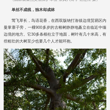
单丝不成线，独木却成林
莺飞草长，鸟语花香，在西双版纳打洛镇边境贸易区内
曼掌寨子旁，一棵900多岁的古榕树静静地矗立在临近中缅
边境的地方。它30多条根柱立于地面，树叶有几十米高，有
些粗壮的大树至少也要几个人才能环抱。