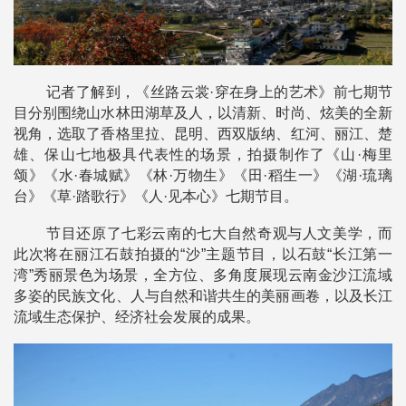
记者了解到，《丝路云裳·穿在身上的艺术》前七期节
目分别围绕山水林田湖草及人，以清新、时尚、炫美的全新
视角，选取了香格里拉、昆明、西双版纳、红河、丽江、楚
雄、保山七地极具代表性的场景，拍摄制作了《山·梅里
颂》《水·春城赋》《林·万物生》《田·稻生一》《湖·琉璃
台》《草·踏歌行》《人·见本心》七期节目。
节目还原了七彩云南的七大自然奇观与人文美学，而
此次将在丽江石鼓拍摄的“沙”主题节目，以石鼓“长江第一
湾”秀丽景色为场景，全方位、多角度展现云南金沙江流域
多姿的民族文化、人与自然和谐共生的美丽画卷，以及长江
流域生态保护、经济社会发展的成果。