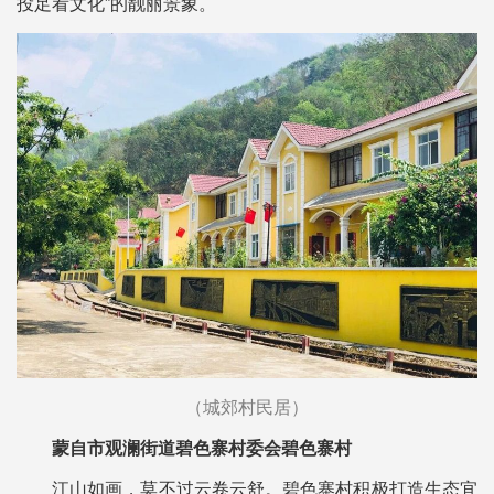
投足看文化”的靓丽景象。
（城郊村民居）
蒙自市观澜街道碧色寨村委会碧色寨村
江山如画，莫不过云卷云舒。碧色寨村积极打造生态宜