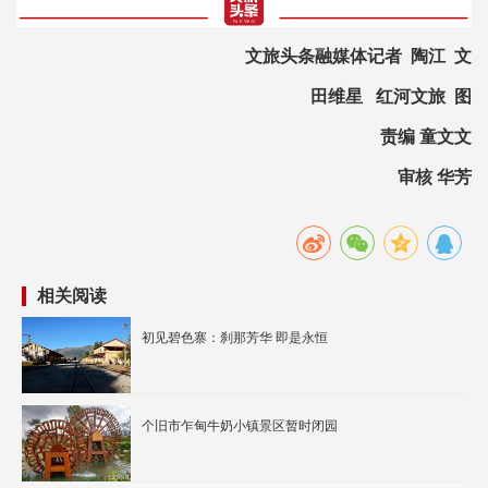
文旅头条融媒体记者 陶江 文
田维星 红河文旅 图
责编 童文文
审核 华芳
相关阅读
初见碧色寨：刹那芳华 即是永恒
个旧市乍甸牛奶小镇景区暂时闭园