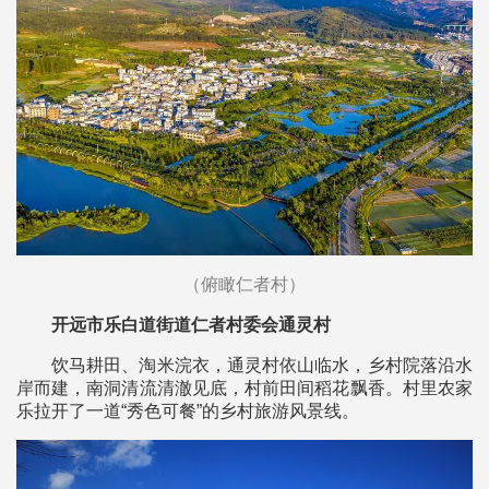
（俯瞰仁者村）
开远市乐白道街道仁者村委会通灵村
饮马耕田、淘米浣衣，通灵村依山临水，乡村院落沿水
岸而建，南洞清流清澈见底，村前田间稻花飘香。村里农家
乐拉开了一道“秀色可餐”的乡村旅游风景线。