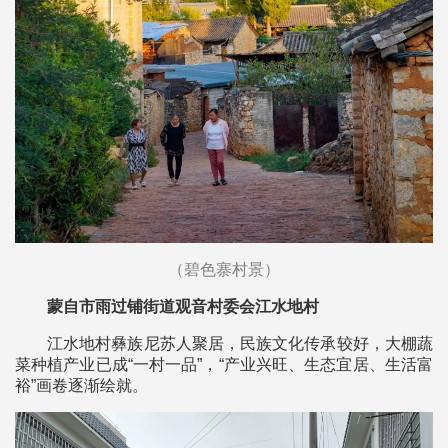
（碧色寨村景）
蒙自市雨过铺街道观音村委会江水地村
江水地村彝族尼苏人聚居，民族文化传承较好，大棚蔬
菜种植产业已成“一村一品”，“产业兴旺、生态宜居、生活富
裕”画卷逐渐绘就。