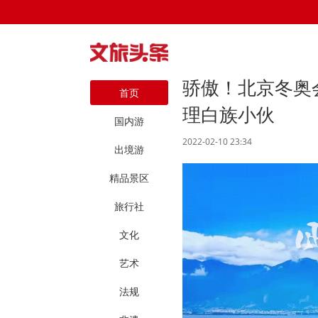
骄傲！北京冬奥
首页
理白族小伙
国内游
2022-02-10 23:34
出境游
精品景区
旅行社
文化
艺术
法规