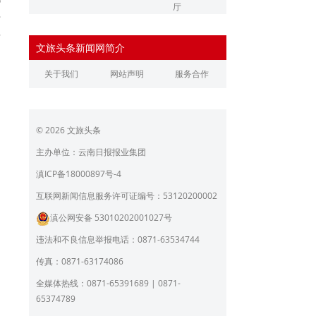
厅
开
辽宁省文化和旅游厅
江苏省文化和旅游厅
肯
文旅头条新闻网简介
浙江省文化和旅游厅
安徽省文化和旅游厅
民
关于我们
网站声明
服务合作
期
江西省文化和旅游厅
河南省文化和旅游厅
湖北省文化和旅游厅
湖南省文化和旅游厅
© 2026 文旅头条
广东省文化和旅游厅
广西壮族自治区文化和旅
游厅
主办单位：云南日报报业集团
海南省旅游和文化广电体
贵州省文化和旅游厅
滇ICP备18000897号-4
育厅
陕西省文化和旅游厅
甘肃省文化和旅游厅
互联网新闻信息服务许可证编号：53120200002
滇公网安备 53010202001027号
青海省文化和旅游厅
宁夏回族自治区文化和旅
游厅
违法和不良信息举报电话：0871-63534744
北京市文旅局
上海市文化和旅游局
传真：0871-63174086
重庆市文化和旅游发展委
全媒体热线：0871-65391689 | 0871-
员会
65374789