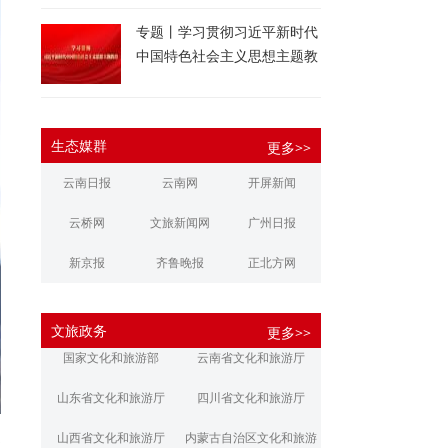
专题丨学习贯彻习近平新时代
中国特色社会主义思想主题教
育
生态媒群
更多>>
云南日报
云南网
开屏新闻
云桥网
文旅新闻网
广州日报
新京报
齐鲁晚报
正北方网
大河报
扬子晚报
华商报
文旅政务
更多>>
江南都市报
新安晚报
潇湘晨报
国家文化和旅游部
云南省文化和旅游厅
文旅丽江
文旅楚雄
大理文旅
山东省文化和旅游厅
四川省文化和旅游厅
山西省文化和旅游厅
内蒙古自治区文化和旅游
代