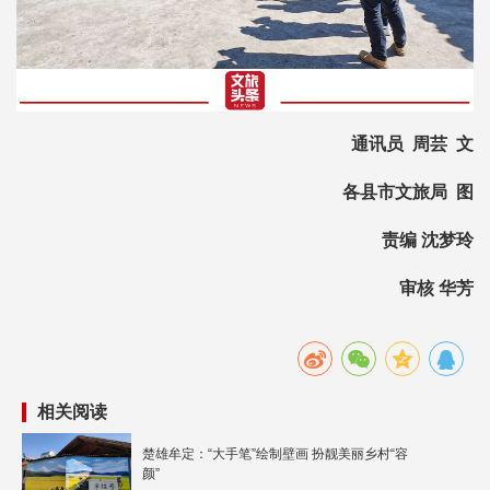
通讯员 周芸 文
各县市文旅局 图
责编 沈梦玲
审核 华芳
相关阅读
楚雄牟定：“大手笔”绘制壁画 扮靓美丽乡村“容
颜”