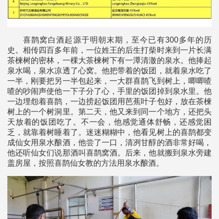
喜鹊窝白酒起源于明朝末期，至今已有300多年的历
史。相传四百多年前，一位姓王的后生打柴时来到一片长满
茶楝树的密林，一棵大茶楝树下有一潭清澈的泉水。他捧起
泉水喝，泉水凉透了心窝。他把带着的饭团，就着泉水吃了
一半，刚要把另一半包起来，一大群喜鹊飞到树上，唧唧喳
喳的吵闹声使他一下子分了心，手里的饭团掉到泉水里。他
一边埋怨着喜鹊，一边捞起饭团用芭蕉叶子包好，放在茶楝
树上的一个树洞里。第二天，他又来到同一个地方，还把头
天放着的饭团吃了。不一会，他感觉通体舒畅，还感觉困
乏，就靠着树睡着了。迷迷糊糊中，他看见树上的喜鹊都变
成仙女用泉水酿酒，他尝了一口，清冽甘醇的酒非常好喝，
他还听仙女们说那酒叫喜鹊窝酒。后来，他就搬到泉水旁建
盖房屋，按照喜鹊仙女教的方法用泉水酿酒。