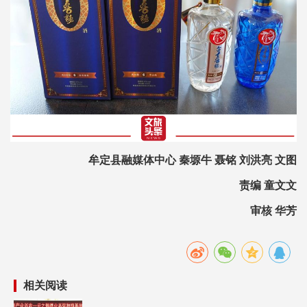
牟定县融媒体中心 秦塬牛 聂铭 刘洪亮 文图
责编 童文文
审核 华芳
相关阅读