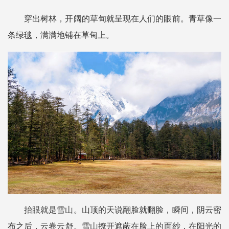
穿出树林，开阔的草甸就呈现在人们的眼前。青草像一
条绿毯，满满地铺在草甸上。
抬眼就是雪山。山顶的天说翻脸就翻脸，瞬间，阴云密
布之后，云卷云舒。雪山撩开遮蔽在脸上的面纱，在阳光的