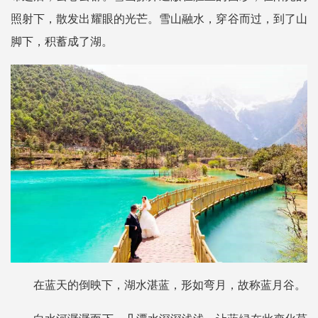
照射下，散发出耀眼的光芒。
雪山融水，穿谷而过，到了山
脚下，积蓄成了湖。
在蓝天的倒映下，湖水湛蓝，形如弯月，故称蓝月谷。