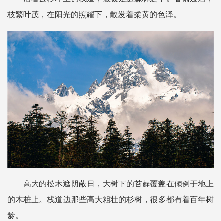
枝繁叶茂，在阳光的照耀下，散发着柔黄的色泽。
高大的松木遮阴蔽日，大树下的苔藓覆盖在倾倒于地上
的木桩上。栈道边那些高大粗壮的杉树，很多都有着百年树
龄。