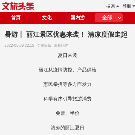
搜索
导航
首页
文化
国内游
全部
暑游丨 丽江景区优惠来袭！ 清凉度假走起
2022-05-09 22:15
文旅头条
海莱阿芝
夏日来袭
丽江
从疫情防控、产品供给
惠民举措等多方面发力
科学有序引导旅游消费
免票、半价
清凉的丽江夏日