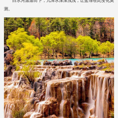
白水河潺潺而下，几潭水深深浅浅，让蓝绿在此变化莫
测。