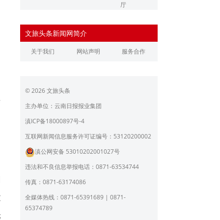
厅
辽宁省文化和旅游厅
江苏省文化和旅游厅
文旅头条新闻网简介
浙江省文化和旅游厅
安徽省文化和旅游厅
关于我们
网站声明
服务合作
江西省文化和旅游厅
河南省文化和旅游厅
湖北省文化和旅游厅
湖南省文化和旅游厅
© 2026 文旅头条
问
广东省文化和旅游厅
广西壮族自治区文化和旅
胶
游厅
主办单位：云南日报报业集团
名
海南省旅游和文化广电体
贵州省文化和旅游厅
滇ICP备18000897号-4
育厅
陕西省文化和旅游厅
甘肃省文化和旅游厅
互联网新闻信息服务许可证编号：53120200002
滇公网安备 53010202001027号
青海省文化和旅游厅
宁夏回族自治区文化和旅
游厅
违法和不良信息举报电话：0871-63534744
北京市文旅局
上海市文化和旅游局
图
传真：0871-63174086
重庆市文化和旅游发展委
文
全媒体热线：0871-65391689 | 0871-
员会
65374789
元