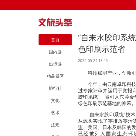
“自来水胶印系
首页
色印刷示范省
国内游
2022-05-24 13:45
出境游
科技赋能产业，创新
精品景区
今年，由云南卓印科
旅行社
过专家评审并运用于党报
胶印系统”，被引入东莞
文化
绿色印刷示范基地的帷幕
艺术
“自来水胶印系统”技
从源头实现了零排放零污
法规
盟、美国、日本及韩国的
已经被列入国家生态环境