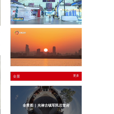
一
、
人
更多
全景
全景图 | 光禄古镇军民总管府内庭