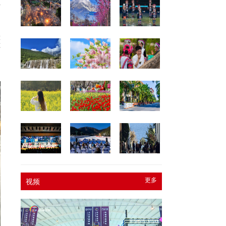
防
墨
还
利
更多
视频