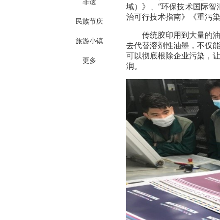
非遗
域）》、“环保技术国际智
治可行技术指南》《重污
民族节庆
传统胶印用到大量的油
旅游小镇
去代替溶剂性油墨，不仅
可以彻底根除企业污染，
更多
润。