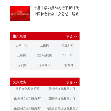
专题丨学习贯彻习近平新时代
中国特色社会主义思想主题教
育
生态媒群
更多>>
云南日报
云南网
开屏新闻
云桥网
文旅新闻网
广州日报
新京报
齐鲁晚报
正北方网
大河报
扬子晚报
华商报
文旅政务
更多>>
江南都市报
新安晚报
潇湘晨报
国家文化和旅游部
云南省文化和旅游厅
文旅丽江
文旅楚雄
大理文旅
山东省文化和旅游厅
四川省文化和旅游厅
山西省文化和旅游厅
内蒙古自治区文化和旅游