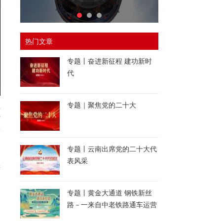
热门文章
专题丨奋进新征程 建功新时
代
专题｜聚焦党的二十大
来
打
将
印
专题丨云南出席党的二十大代
表风采
精
间
专题丨黄金大通道 钢铁新丝
路－一来自中老铁路通车运营
一周年的报道