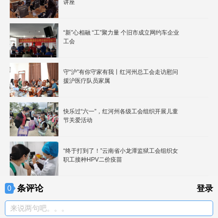
讲座
“新”心相融 “工”聚力量 个旧市成立网约车企业
工会
守“沪”有你守家有我丨红河州总工会走访慰问
援沪医疗队员家属
快乐过“六一”，红河州各级工会组织开展儿童
节关爱活动
“终于打到了！”云南省小龙潭监狱工会组织女
职工接种HPV二价疫苗
条评论
0
登录
来说两句吧。。。