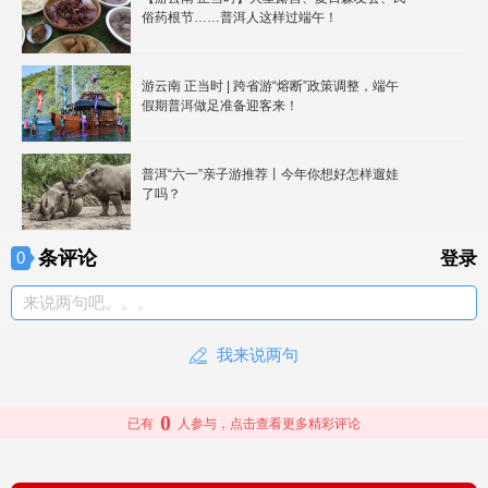
俗药根节……普洱人这样过端午！
游云南 正当时 | 跨省游“熔断”政策调整，端午
假期普洱做足准备迎客来！
普洱“六一”亲子游推荐丨今年你想好怎样遛娃
了吗？
条评论
0
登录
来说两句吧。。。
我来说两句
0
已有
人参与，点击查看更多精彩评论