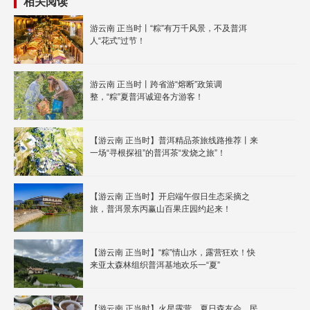
相关阅读
游云南 正当时丨“粽”有万千风景，不及普洱
人“花式”过节！
游云南 正当时丨跨省游“熔断”政策调
整，“粽”夏普洱诚迎各方游客！
【游云南 正当时】普洱精品茶旅线路推荐丨来
一场“寻根探祖”的普洱茶“发烧之旅”！
【游云南 正当时】开启端午假日生态采摘之
旅，普洱景东丙赢山百果庄园约起来！
【游云南 正当时】“粽”情山水，露营狂欢！快
来亚太森林组织普洱基地欢乐一“夏”
【游云南 正当时】火星露营、夏日森友会、民