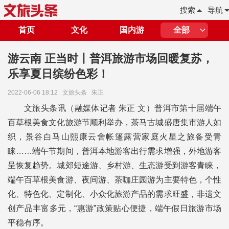
搜索
导航
首页
文化
国内游
全部
游云南 正当时丨普洱旅游市场回暖复苏，
乐享夏日缤纷色彩！
2022-06-06 18:12
文旅头条
朱正
文旅头条讯（融媒体记者 朱正 文）普洱市第十届端午
百草根美食文化旅游节顺利举办，茶马古城盛唐集市游人如
织，景谷白马山熙康云舍帐篷露营家庭火星之旅备受青
睐……端午节期间，普洱本地游客出行需求增强，外地游客
呈恢复趋势。城郊短途游、乡村游、生态游受到游客青睐，
端午百草根美食游、夜间游、茶咖庄园游为主要特色，个性
化、特色化、定制化、小众化旅游产品的需求旺盛，非遗文
创产品丰富多元，“惠游”政策贴心便捷，端午假日旅游市场
平稳有序。