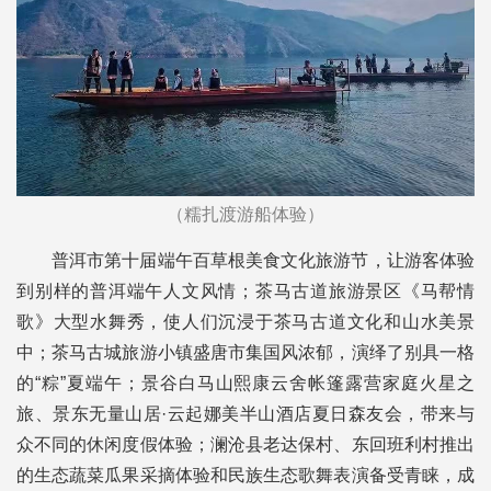
（糯扎渡游船体验）
普洱市第十届端午百草根美食文化旅游节，让游客体验
到别样的普洱端午人文风情；茶马古道旅游景区《马帮情
歌》大型水舞秀，使人们沉浸于茶马古道文化和山水美景
中；茶马古城旅游小镇盛唐市集国风浓郁，演绎了别具一格
的“粽”夏端午；景谷白马山熙康云舍帐篷露营家庭火星之
旅、景东无量山居·云起娜美半山酒店夏日森友会，带来与
众不同的休闲度假体验；澜沧县老达保村、东回班利村推出
的生态蔬菜瓜果采摘体验和民族生态歌舞表演备受青睐，成