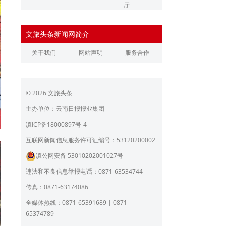
厅
辽宁省文化和旅游厅
江苏省文化和旅游厅
文旅头条新闻网简介
浙江省文化和旅游厅
安徽省文化和旅游厅
关于我们
网站声明
服务合作
江西省文化和旅游厅
河南省文化和旅游厅
湖北省文化和旅游厅
湖南省文化和旅游厅
© 2026 文旅头条
广东省文化和旅游厅
广西壮族自治区文化和旅
游厅
主办单位：云南日报报业集团
海南省旅游和文化广电体
贵州省文化和旅游厅
滇ICP备18000897号-4
育厅
陕西省文化和旅游厅
甘肃省文化和旅游厅
互联网新闻信息服务许可证编号：53120200002
滇公网安备 53010202001027号
青海省文化和旅游厅
宁夏回族自治区文化和旅
游厅
违法和不良信息举报电话：0871-63534744
北京市文旅局
上海市文化和旅游局
传真：0871-63174086
重庆市文化和旅游发展委
全媒体热线：0871-65391689 | 0871-
员会
65374789