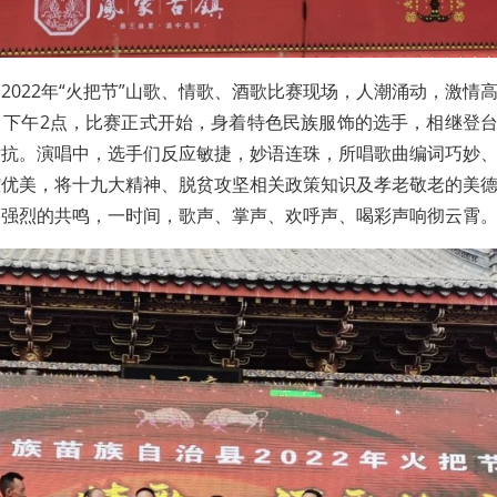
2022年“火把节”山歌、情歌、酒歌比赛现场，人潮涌动，激情
。下午2点，比赛正式开始，身着特色民族服饰的选手，相继登
对抗。演唱中，选手们反应敏捷，妙语连珠，所唱歌曲编词巧妙
腔优美，将十九大精神、脱贫攻坚相关政策知识及孝老敬老的美
众强烈的共鸣，一时间，歌声、掌声、欢呼声、喝彩声响彻云霄