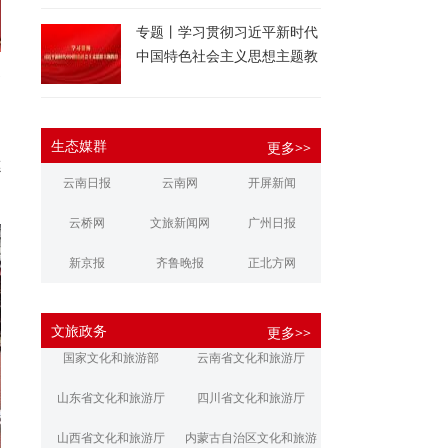
专题丨学习贯彻习近平新时代
中国特色社会主义思想主题教
育
高
台
、
生态媒群
更多>>
德
云南日报
云南网
开屏新闻
。
云桥网
文旅新闻网
广州日报
新京报
齐鲁晚报
正北方网
大河报
扬子晚报
华商报
文旅政务
更多>>
江南都市报
新安晚报
潇湘晨报
国家文化和旅游部
云南省文化和旅游厅
文旅丽江
文旅楚雄
大理文旅
山东省文化和旅游厅
四川省文化和旅游厅
山西省文化和旅游厅
内蒙古自治区文化和旅游