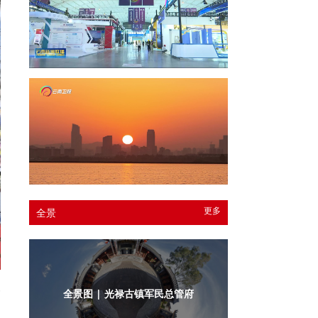
更多
全景
一
全景图 | 光禄古镇军民总管府内庭