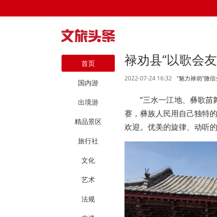
禄劝县“以歌会
首页
2022-07-24 16:32
“魅力禄劝”微
国内游
“三水一江地、彝歌苗
出境游
赛，彝族人民用自己独特
精品景区
欢迎。优美的旋律、动听
旅行社
文化
艺术
法规