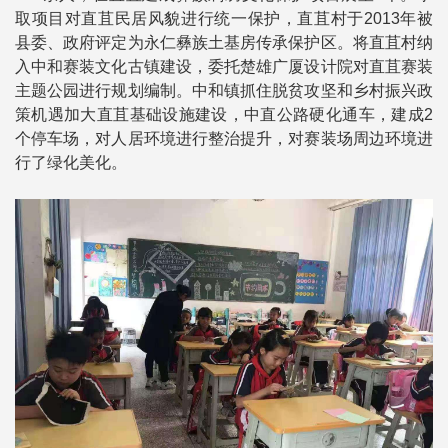
取项目对直苴民居风貌进行统一保护，直苴村于2013年被
县委、政府评定为永仁彝族土基房传承保护区。将直苴村纳
入中和赛装文化古镇建设，委托楚雄广厦设计院对直苴赛装
主题公园进行规划编制。中和镇抓住脱贫攻坚和乡村振兴政
策机遇加大直苴基础设施建设，中直公路硬化通车，建成2
个停车场，对人居环境进行整治提升，对赛装场周边环境进
行了绿化美化。