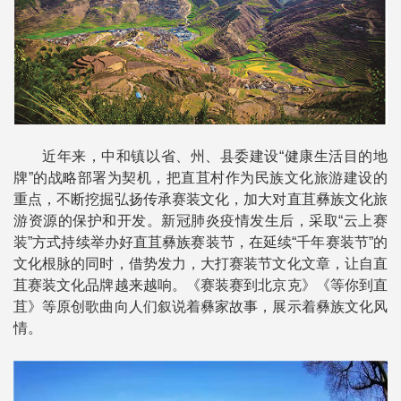
近年来，中和镇以省、州、县委建设“健康生活目的地
牌”的战略部署为契机，把直苴村作为民族文化旅游建设的
重点，不断挖掘弘扬传承赛装文化，加大对直苴彝族文化旅
游资源的保护和开发。新冠肺炎疫情发生后，采取“云上赛
装”方式持续举办好直苴彝族赛装节，在延续“千年赛装节”的
文化根脉的同时，借势发力，大打赛装节文化文章，让自直
苴赛装文化品牌越来越响。《赛装赛到北京克》《等你到直
苴》等原创歌曲向人们叙说着彝家故事，展示着彝族文化风
情。