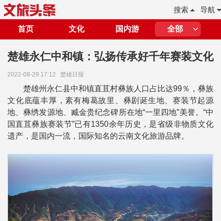
搜索
导航
首页
文化
国内游
全部
楚雄永仁中和镇：弘扬传承好千年赛装文化
2022-08-29 17:12
楚雄日报
楚雄州永仁县中和镇直苴村彝族人口占比达99％，彝族
文化底蕴丰厚，素有梅葛故里、彝剧诞生地、赛装节起源
地、彝绣发源地、臧金贵纪念碑所在地“一里四地”美誉。“中
国直苴彝族赛装节”已有1350余年历史，是省级非物质文化
遗产，是国内一流，国际知名的云南文化旅游品牌。