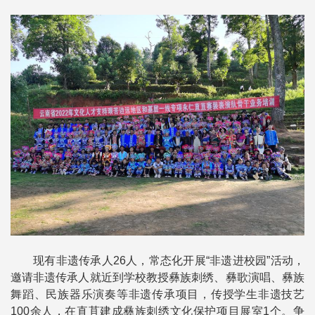
现有非遗传承人26人，常态化开展“非遗进校园”活动，
邀请非遗传承人就近到学校教授彝族刺绣、彝歌演唱、彝族
舞蹈、民族器乐演奏等非遗传承项目，传授学生非遗技艺
100余人，在直苴建成彝族刺绣文化保护项目展室1个。争