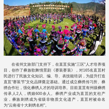
在省州文旅部门支持下，在直苴实施“三区”人才培养项
目，创作了彝族歌舞情景剧《赛装赛装》，对165名直苴村
民进行了民族文化知识、编、导、表技能培训，为提升打造
直苴“赛装节”文化品牌奠定基础。通过成立彝绣传习所、彝
绣合作社，强化彝绣人才的培训培养。目前直苴有州级彝绣
传承人2人，绣娘600余人。彝绣产业成为直苴的支柱产
业，彝族刺绣成为省级非物质文化遗产，直苴村被命名
为“云南省十大刺绣名村”。