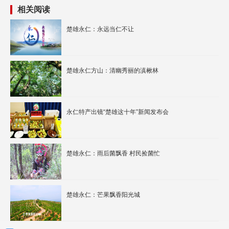
相关阅读
楚雄永仁：永远当仁不让
楚雄永仁方山：清幽秀丽的滇楸林
永仁特产出镜“楚雄这十年”新闻发布会
楚雄永仁：雨后菌飘香 村民捡菌忙
楚雄永仁：芒果飘香阳光城