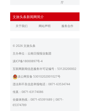
厅
辽宁省文化和旅游厅
江苏省文化和旅游厅
文旅头条新闻网简介
浙江省文化和旅游厅
安徽省文化和旅游厅
关于我们
网站声明
服务合作
江西省文化和旅游厅
河南省文化和旅游厅
湖北省文化和旅游厅
湖南省文化和旅游厅
© 2026 文旅头条
广东省文化和旅游厅
广西壮族自治区文化和旅
游厅
主办单位：云南日报报业集团
海南省旅游和文化广电体
贵州省文化和旅游厅
滇ICP备18000897号-4
育厅
陕西省文化和旅游厅
甘肃省文化和旅游厅
互联网新闻信息服务许可证编号：53120200002
滇公网安备 53010202001027号
青海省文化和旅游厅
宁夏回族自治区文化和旅
游厅
违法和不良信息举报电话：0871-63534744
北京市文旅局
上海市文化和旅游局
传真：0871-63174086
重庆市文化和旅游发展委
全媒体热线：0871-65391689 | 0871-
员会
65374789