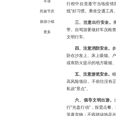
非遗
行程中自觉遵守当地疫情
线”好习惯。乘坐交通工具
民族节庆
旅游小镇
三、注意出行安全。
带。自驾游要做好车况检
更多
文明行车。
四、注意消防安全。
卧在沙发上、床上吸烟。
或有防火提示的地方吸烟
五、注意游览安全。
高风险项目。不前往没有正
私设“景点”。
六、倡导文明出游。
行“光盘行动”，按需点餐
等废弃物；不践踏绿地花