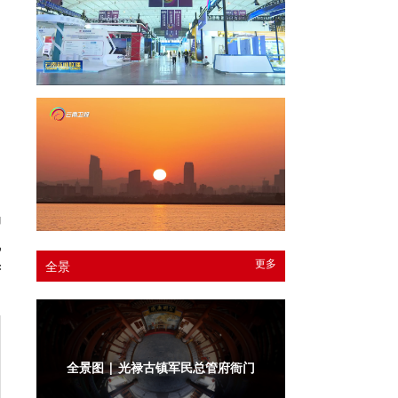
，
局
日
局
悦
更多
全景
芳
全景图 | 光禄古镇军民总管府