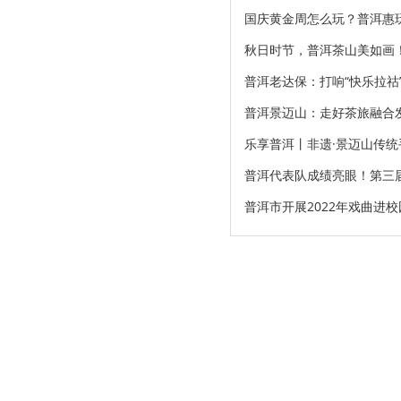
国庆黄金周怎么玩？普洱惠
秋日时节，普洱茶山美如画
普洱老达保：打响“快乐拉祜
普洱景迈山：走好茶旅融合
乐享普洱丨非遗·景迈山传统
普洱代表队成绩亮眼！第三
普洱市开展2022年戏曲进