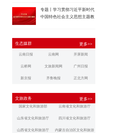
专题丨学习贯彻习近平新时代
中国特色社会主义思想主题教
育
生态媒群
更多>>
云南日报
云南网
开屏新闻
云桥网
文旅新闻网
广州日报
新京报
齐鲁晚报
正北方网
大河报
扬子晚报
华商报
文旅政务
更多>>
江南都市报
新安晚报
潇湘晨报
国家文化和旅游部
云南省文化和旅游厅
文旅丽江
文旅楚雄
大理文旅
山东省文化和旅游厅
四川省文化和旅游厅
山西省文化和旅游厅
内蒙古自治区文化和旅游