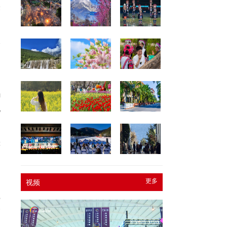
米
全
、
躺
地
等
的
更多
视频
践
袋
动