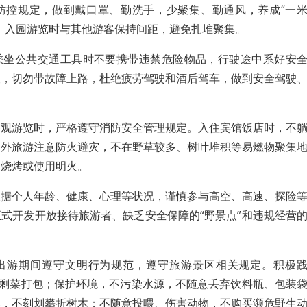
防控规定，做到戴口罩、勤洗手，少聚集、勤通风，养成“一
、入园游览时与其他游客保持间距，避免扎堆聚集。
乘坐公共交通工具时不要携带违禁危险物品，行驶途中系好安
查，切勿带故障上路，杜绝疲劳驾驶和酒后驾车，做到安全驾驶
参观游览时，严格遵守消防安全管理规定。入住宾馆饭店时，不
户外旅游注意防火避灾，不在野草较多、树叶堆积等易燃物聚集
、烧烤或使用明火。
根据个人年龄、健康、心理等状况，谨慎参与高空、高速、探险
式开发开放接待旅游者、缺乏安全保障的“野景点”和违规经营
出游期间遵守文明行为规范，遵守旅游景区相关规定。积极
、剩菜打包；保护环境，不污染水源，不随意丢弃饮料瓶、包装
丛，不刻划攀折树木；不随意投喂、伤害动物，不购买濒危野生