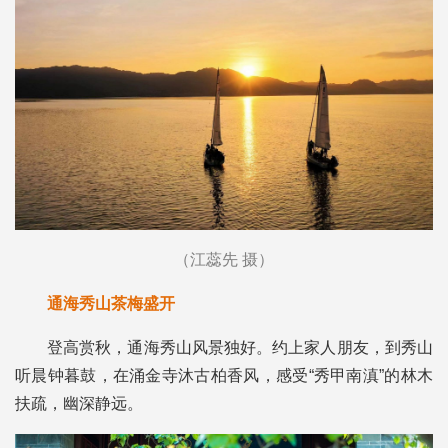
（江蕊先 摄）
通海秀山茶梅盛开
登高赏秋，通海秀山风景独好。约上家人朋友，到秀山
听晨钟暮鼓，在涌金寺沐古柏香风，感受“秀甲南滇”的林木
扶疏，幽深静远。