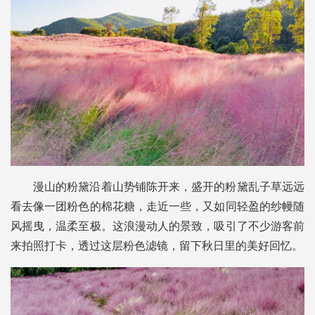
漫山的粉黛沿着山势铺陈开来，盛开的粉黛乱子草远远
看去像一团粉色的棉花糖，走近一些，又如同轻盈的纱幔随
风摇曳，温柔至极。这浪漫动人的景致，吸引了不少游客前
来拍照打卡，透过这层粉色滤镜，留下秋日里的美好回忆。