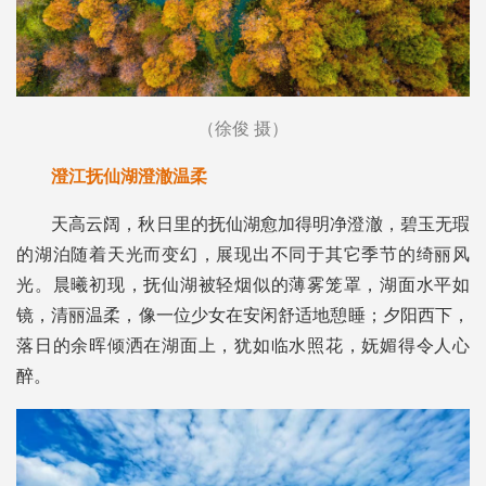
（徐俊 摄）
澄江抚仙湖澄澈温柔
天高云阔，秋日里的抚仙湖愈加得明净澄澈，碧玉无瑕
的湖泊随着天光而变幻，展现出不同于其它季节的绮丽风
光。晨曦初现，抚仙湖被轻烟似的薄雾笼罩，湖面水平如
镜，清丽温柔，像一位少女在安闲舒适地憩睡；夕阳西下，
落日的余晖倾洒在湖面上，犹如临水照花，妩媚得令人心
醉。