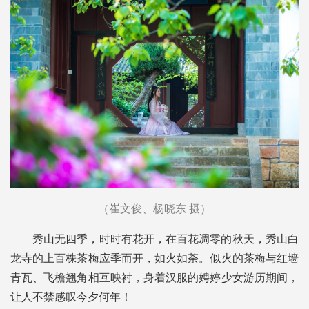
（崔文俊、杨晓东 摄）
秀山无四季，时时有花开，在百花凋零的秋天，秀山白
龙寺的上百株茶梅应季而开，如火如荼。似火的茶梅与红墙
青瓦、飞檐翘角相互映衬，身着汉服的娉婷少女游历期间，
让人不禁感叹今夕何年！