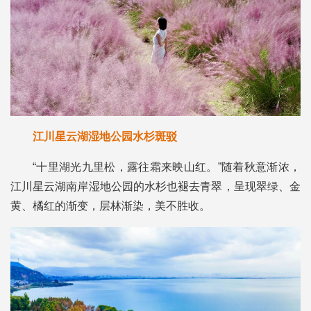
江川星云湖湿地公园水杉斑驳
“十里湖光九里松，露往霜来映山红。”随着秋意渐浓，
江川星云湖南岸湿地公园的水杉也褪去青翠，呈现翠绿、金
黄、橘红的渐变，层林渐染，美不胜收。