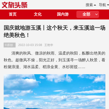
搜索
导航
首页
文化
国内游
全部
国庆就地游玉溪丨这个秋天，来玉溪追一场
绝美秋色！
©原创
2022-10-03 15:08
王艳华
清爽的秋风、微凉的秋雨、温柔的秋阳，酝酿出绝美的
秋色。趁微风不燥，阳光正好，到玉溪寻一场醉人秋景，看
粉黛浪漫、湖水温柔、稻浪金黄、水杉斑驳……