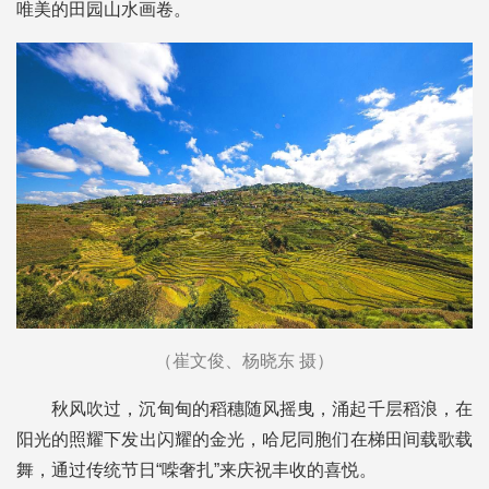
唯美的田园山水画卷。
（崔文俊、杨晓东 摄）
秋风吹过，沉甸甸的稻穗随风摇曳，涌起千层稻浪，在
阳光的照耀下发出闪耀的金光，哈尼同胞们在梯田间载歌载
舞，通过传统节日“喍奢扎”来庆祝丰收的喜悦。