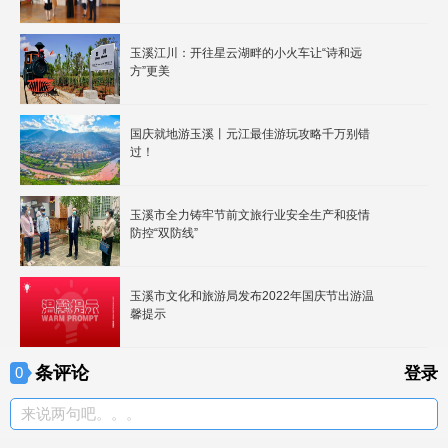
玉溪江川：开往星云湖畔的小火车让“诗和远
方”更美
国庆就地游玉溪丨元江最佳游玩攻略千万别错
过！
玉溪市全力铸牢节前文旅行业安全生产和疫情
防控“双防线”
玉溪市文化和旅游局发布2022年国庆节出游温
馨提示
条评论
0
登录
来说两句吧。。。