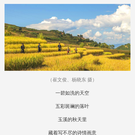
（崔文俊、杨晓东 摄）
一碧如洗的天空
五彩斑斓的落叶
玉溪的秋天里
藏着写不尽的诗情画意