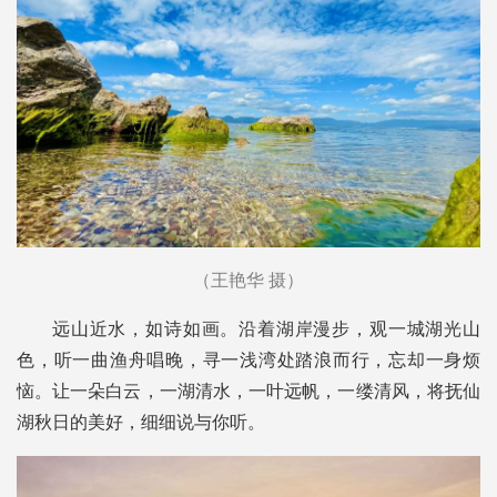
（王艳华 摄）
远山近水，如诗如画。沿着湖岸漫步，观一城湖光山
色，听一曲渔舟唱晚，寻一浅湾处踏浪而行，忘却一身烦
恼。让一朵白云，一湖清水，一叶远帆，一缕清风，将抚仙
湖秋日的美好，细细说与你听。