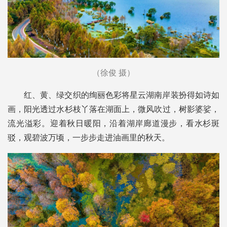
（徐俊 摄）
红、黄、绿交织的绚丽色彩将星云湖南岸装扮得如诗如
画，阳光透过水杉枝丫落在湖面上，微风吹过，树影婆娑，
流光溢彩。迎着秋日暖阳，沿着湖岸廊道漫步，看水杉斑
驳，观碧波万顷，一步步走进油画里的秋天。