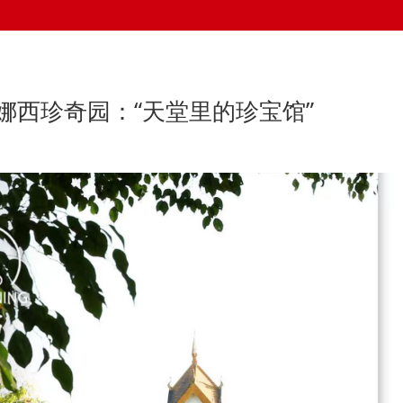
巴娜西珍奇园：“天堂里的珍宝馆”