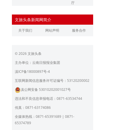
厅
辽宁省文化和旅游厅
江苏省文化和旅游厅
文旅头条新闻网简介
浙江省文化和旅游厅
安徽省文化和旅游厅
关于我们
网站声明
服务合作
江西省文化和旅游厅
河南省文化和旅游厅
湖北省文化和旅游厅
湖南省文化和旅游厅
© 2026 文旅头条
广东省文化和旅游厅
广西壮族自治区文化和旅
游厅
主办单位：云南日报报业集团
海南省旅游和文化广电体
贵州省文化和旅游厅
滇ICP备18000897号-4
育厅
陕西省文化和旅游厅
甘肃省文化和旅游厅
互联网新闻信息服务许可证编号：53120200002
滇公网安备 53010202001027号
青海省文化和旅游厅
宁夏回族自治区文化和旅
游厅
违法和不良信息举报电话：0871-63534744
北京市文旅局
上海市文化和旅游局
传真：0871-63174086
重庆市文化和旅游发展委
全媒体热线：0871-65391689 | 0871-
员会
65374789