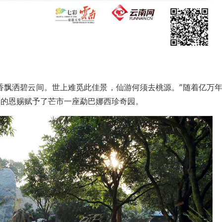
香飘洒碧云间。世上难觅此佳景，仙游何须去桃源。”随着亿万
然的恩赐赋予了芒市一座勐巴娜西珍奇园。