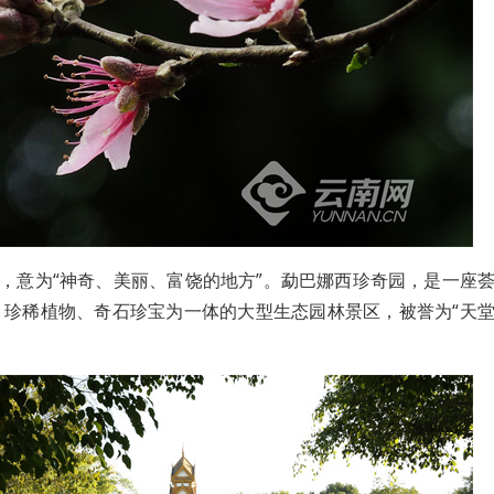
音，意为“神奇、美丽、富饶的地方”。勐巴娜西珍奇园，是一座
、珍稀植物、奇石珍宝为一体的大型生态园林景区，被誉为“天