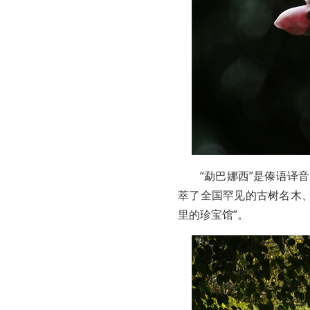
“勐巴娜西”是傣语译
萃了全国罕见的古树名木
里的珍宝馆”。