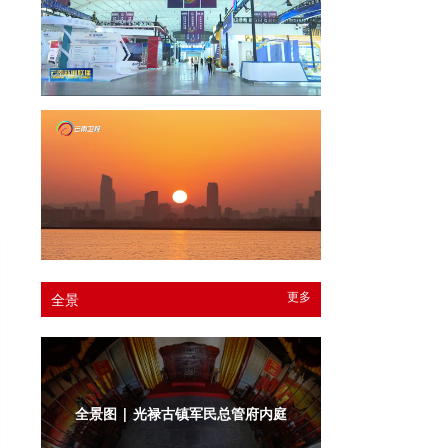
更多
全景
全景图 | 光禄古镇军民总管府衙门