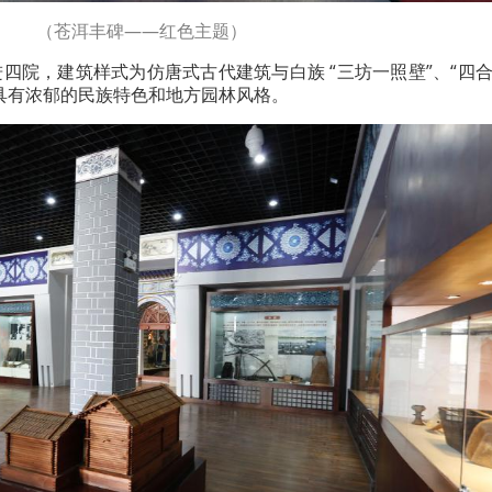
（苍洱丰碑——红色主题）
四院，建筑样式为仿唐式古代建筑与白族 “三坊一照壁”、“四
具有浓郁的民族特色和地方园林风格。