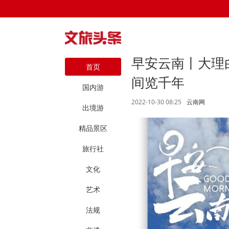
早安云南丨大理
首页
间览千年
国内游
2022-10-30 08:25
云南网
出境游
精品景区
旅行社
文化
艺术
法规