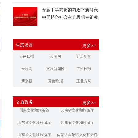
专题丨学习贯彻习近平新时代
中国特色社会主义思想主题教
育
生态媒群
更多>>
云南日报
云南网
开屏新闻
云桥网
文旅新闻网
广州日报
静
新京报
齐鲁晚报
正北方网
大河报
扬子晚报
华商报
文旅政务
更多>>
江南都市报
新安晚报
潇湘晨报
国家文化和旅游部
云南省文化和旅游厅
文旅丽江
文旅楚雄
大理文旅
山东省文化和旅游厅
四川省文化和旅游厅
山西省文化和旅游厅
内蒙古自治区文化和旅游