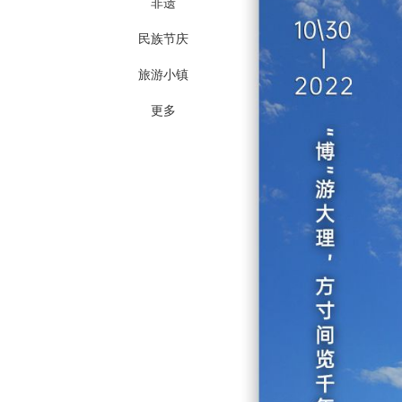
非遗
民族节庆
旅游小镇
更多