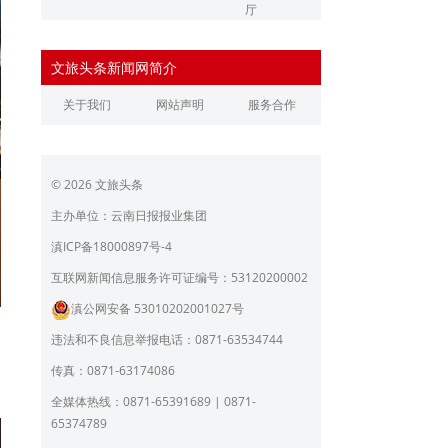
厅
辽宁省文化和旅游厅
江苏省文化和旅游厅
文旅头条新闻网简介
浙江省文化和旅游厅
安徽省文化和旅游厅
关于我们
网站声明
服务合作
江西省文化和旅游厅
河南省文化和旅游厅
湖北省文化和旅游厅
湖南省文化和旅游厅
© 2026 文旅头条
广东省文化和旅游厅
广西壮族自治区文化和旅
游厅
主办单位：云南日报报业集团
海南省旅游和文化广电体
贵州省文化和旅游厅
滇ICP备18000897号-4
育厅
陕西省文化和旅游厅
甘肃省文化和旅游厅
互联网新闻信息服务许可证编号：53120200002
滇公网安备 53010202001027号
青海省文化和旅游厅
宁夏回族自治区文化和旅
游厅
违法和不良信息举报电话：0871-63534744
北京市文旅局
上海市文化和旅游局
物
传真：0871-63174086
重庆市文化和旅游发展委
全媒体热线：0871-65391689 | 0871-
员会
65374789