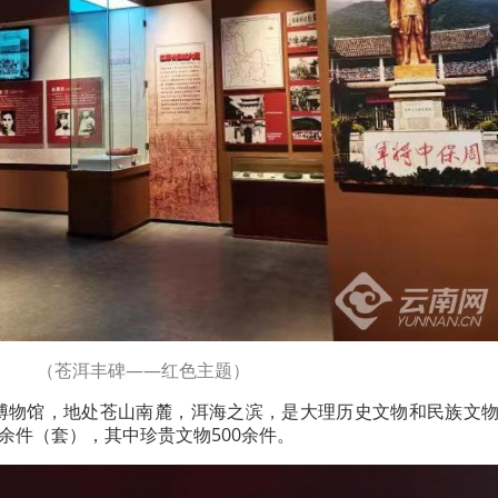
（苍洱丰碑——红色主题）
州博物馆，地处苍山南麓，洱海之滨，是大理历史文物和民族文
0余件（套），其中珍贵文物500余件。