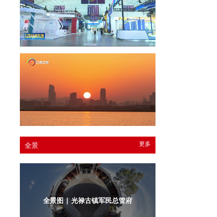
更多
全景
全景图 | 光禄古镇军民总管府内庭