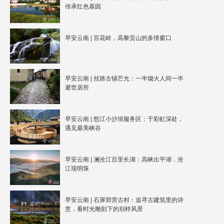
传承红色基因
早安云南 | 百花岭，高黎贡山的多情窗口
早安云南 | 丝路古镇芒允：一半烟火人间一半
避世居所
早安云南 | 怒江小沙坝服务区：于彩虹深处，
遇见最美峡谷
早安云南 | 澜沧江百里长湖：高峡出平湖，沧
江现明珠
早安云南 | 石屏郑营古村：追寻古建筑里的诗
意，看时光雕刻下的别样风景