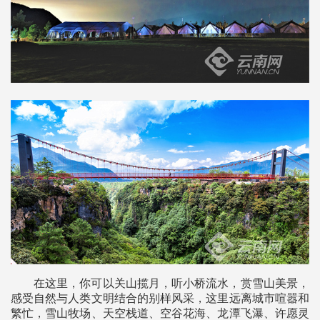
在这里，你可以关山揽月，听小桥流水，赏雪山美景，
感受自然与人类文明结合的别样风采，这里远离城市喧嚣和
繁忙，雪山牧场、天空栈道、空谷花海、龙潭飞瀑、许愿灵