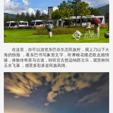
在这里，你可以游览东巴谷生态民族村，观上刀山下火
海的惊险 ，看东巴书写象形文字，听摩梭花楼恋歌走婚情
缘，体验传奇茶马古道，聆听亘古悠远纳西古乐，观赏林间
玉水飞瀑 ，感受多彩多姿民族风情。