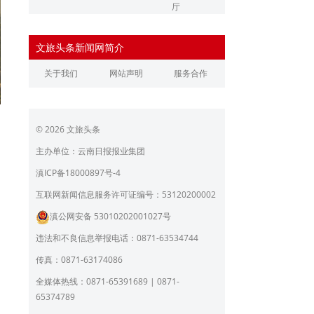
厅
辽宁省文化和旅游厅
江苏省文化和旅游厅
文旅头条新闻网简介
浙江省文化和旅游厅
安徽省文化和旅游厅
关于我们
网站声明
服务合作
江西省文化和旅游厅
河南省文化和旅游厅
湖北省文化和旅游厅
湖南省文化和旅游厅
© 2026 文旅头条
广东省文化和旅游厅
广西壮族自治区文化和旅
游厅
主办单位：云南日报报业集团
海南省旅游和文化广电体
贵州省文化和旅游厅
滇ICP备18000897号-4
育厅
陕西省文化和旅游厅
甘肃省文化和旅游厅
互联网新闻信息服务许可证编号：53120200002
滇公网安备 53010202001027号
青海省文化和旅游厅
宁夏回族自治区文化和旅
游厅
违法和不良信息举报电话：0871-63534744
北京市文旅局
上海市文化和旅游局
传真：0871-63174086
重庆市文化和旅游发展委
全媒体热线：0871-65391689 | 0871-
员会
65374789