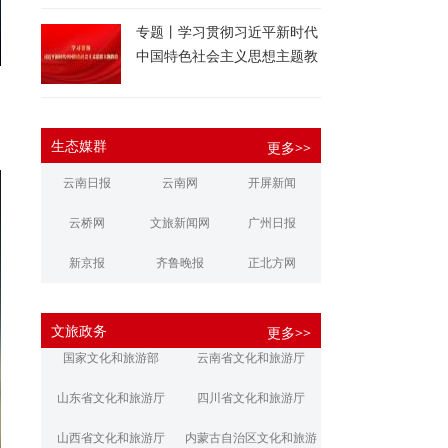
专题丨学习贯彻习近平新时代
中国特色社会主义思想主题教
育
生态媒群
更多>>
云南日报
云南网
开屏新闻
云桥网
文旅新闻网
广州日报
新京报
齐鲁晚报
正北方网
大河报
扬子晚报
华商报
文旅政务
更多>>
江南都市报
新安晚报
潇湘晨报
国家文化和旅游部
云南省文化和旅游厅
文旅丽江
文旅楚雄
大理文旅
山东省文化和旅游厅
四川省文化和旅游厅
山西省文化和旅游厅
内蒙古自治区文化和旅游