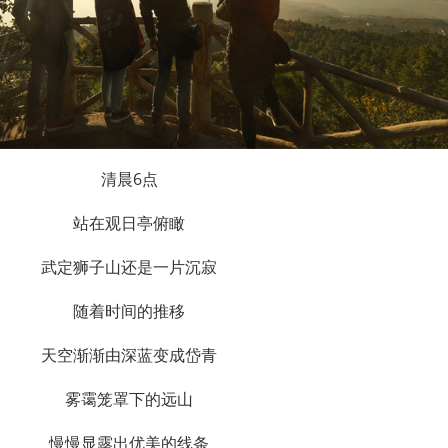
清晨6点
站在观日亭俯瞰
武定狮子山还是一片沉寂
随着时间的推移
天空渐渐由深蓝变成岱青
雾霭笼罩下的远山
慢慢显露出优美的线条