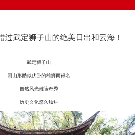
错过武定狮子山的绝美日出和云海！
武定狮子山
因山形酷似伏卧的雄狮而得名
自然风光雄险奇秀
历史文化悠久灿烂