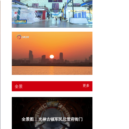
更多
全景
全景图 | 光禄古镇军民总管府