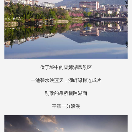
位于城中的查姆湖风景区
一池碧水映蓝天，湖畔绿树连成片
别致的吊桥横跨湖面
平添一分浪漫