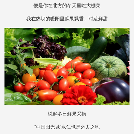
便是你在北方的冬天里吃大棚菜
我在热坝的暖阳里瓜果飘香、时蔬鲜甜
说起冬日鲜果采摘
“中国阳光城”永仁也是必去之地