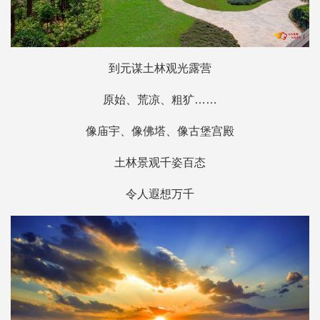
到元谋土林观光露营
原始、荒凉、粗犷……
像庙宇、像佛塔、像古堡宫殿
土林景观千姿百态
令人遐想万千