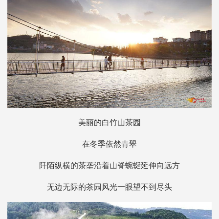
美丽的白竹山茶园
在冬季依然青翠
阡陌纵横的茶垄沿着山脊蜿蜒延伸向远方
无边无际的茶园风光一眼望不到尽头