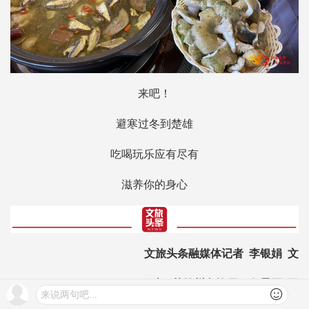
来吧！
避寒过冬到楚雄
吃喝玩乐应有尽有
滋养你的身心
文旅头条融媒体记者 李银娟 文
邓斌、楚雄州文旅局、各景区 图
来说两句吧...