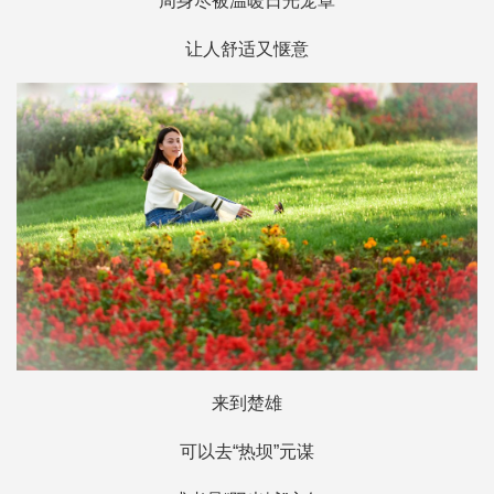
周身尽被温暖日光笼罩
让人舒适又惬意
来到楚雄
可以去“热坝”元谋