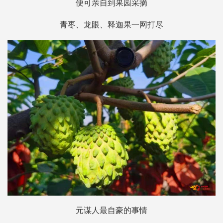
便可亲自到果园采摘
青枣、龙眼、释迦果一网打尽
元谋人最自豪的事情