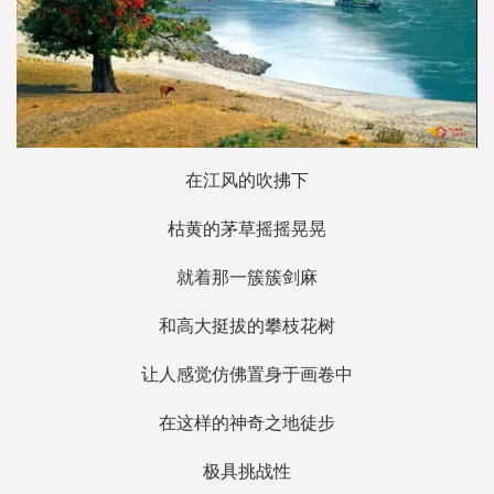
在江风的吹拂下
枯黄的茅草摇摇晃晃
就着那一簇簇剑麻
和高大挺拔的攀枝花树
让人感觉仿佛置身于画卷中
在这样的神奇之地徒步
极具挑战性