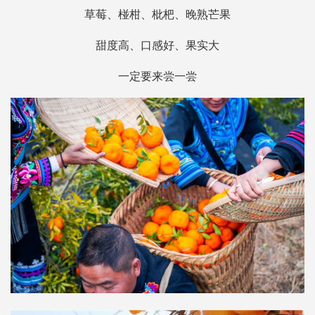
草莓、椪柑、枇杷、晚熟芒果
甜度高、口感好、果实大
一定要来尝一尝