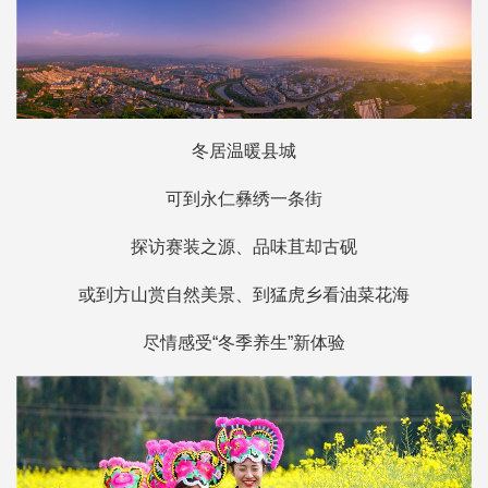
冬居温暖县城
可到永仁彝绣一条街
探访赛装之源、品味苴却古砚
或到方山赏自然美景、到猛虎乡看油菜花海
尽情感受“冬季养生”新体验