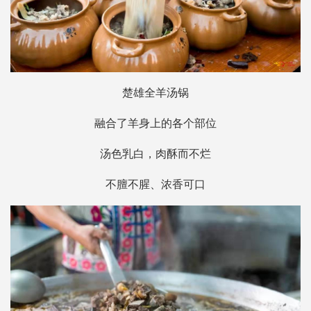
楚雄全羊汤锅
融合了羊身上的各个部位
汤色乳白，肉酥而不烂
不膻不腥、浓香可口