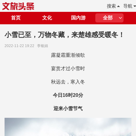
搜索
导航
首页
文化
国内游
全部
小雪已至，万物冬藏，来楚雄感受暖冬！
2022-11-22 19:22
李银娟
露凝霜重渐倾欹
宴赏才过小雪时
秋远去，寒入冬
今日16时20分
迎来小雪节气