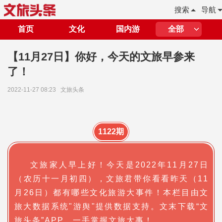
搜索
导航
首页
文化
国内游
全部
【11月27日】你好，今天的文旅早参来
了！
2022-11-27 08:23
文旅头条
1122期
文旅家人早上好！今天是2022年11月27日
（农历十一月初四），文旅君带你看看昨天（11
月26日）都有哪些文化旅游大事件！本栏目由文
旅大数据系统"游舆"提供数据支持。文末下载“文
旅头条”APP，一手掌握文旅大事！