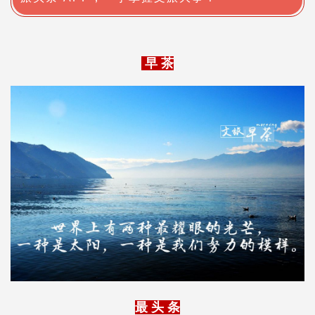
早 茶
最 头 条