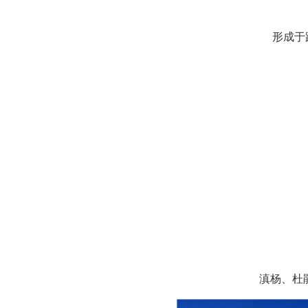
形成于
滇杨、杜