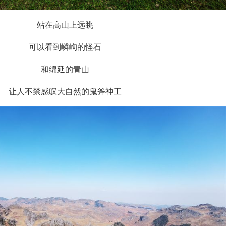
站在高山上远眺
可以看到
嶙峋的怪石
和绵延的青山
让人不禁感叹
大自然的鬼斧神工