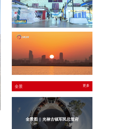
更多
全景
全景图 | 光禄古镇军民总管府内庭