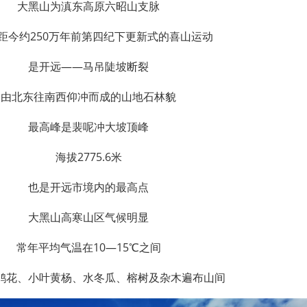
大黑山为滇东高原六昭山支脉
距今约250万年前第四纪下更新式的喜山运动
是开远——马吊陡坡断裂
由北东往南西仰冲而成的山地石林貌
最高峰是裴呢冲大坡顶峰
海拔2775.6米
也是开远市境内的最高点
大黑山高寒山区气候明显
常年平均气温在10—15℃之间
鹃花、小叶黄杨、水冬瓜、榕树及杂木遍布山间