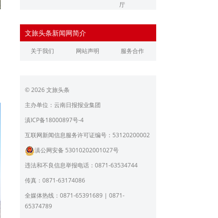
厅
辽宁省文化和旅游厅
江苏省文化和旅游厅
文旅头条新闻网简介
浙江省文化和旅游厅
安徽省文化和旅游厅
关于我们
网站声明
服务合作
江西省文化和旅游厅
河南省文化和旅游厅
湖北省文化和旅游厅
湖南省文化和旅游厅
© 2026 文旅头条
广东省文化和旅游厅
广西壮族自治区文化和旅
游厅
主办单位：云南日报报业集团
海南省旅游和文化广电体
贵州省文化和旅游厅
滇ICP备18000897号-4
育厅
陕西省文化和旅游厅
甘肃省文化和旅游厅
互联网新闻信息服务许可证编号：53120200002
滇公网安备 53010202001027号
青海省文化和旅游厅
宁夏回族自治区文化和旅
游厅
违法和不良信息举报电话：0871-63534744
北京市文旅局
上海市文化和旅游局
传真：0871-63174086
重庆市文化和旅游发展委
全媒体热线：0871-65391689 | 0871-
员会
65374789