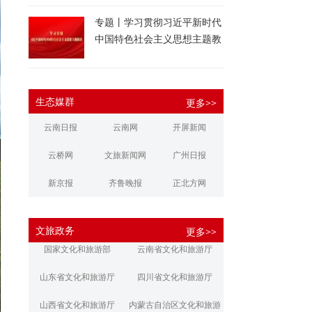
专题丨学习贯彻习近平新时代
中国特色社会主义思想主题教
育
生态媒群
更多>>
云南日报
云南网
开屏新闻
云桥网
文旅新闻网
广州日报
新京报
齐鲁晚报
正北方网
大河报
扬子晚报
华商报
文旅政务
更多>>
江南都市报
新安晚报
潇湘晨报
国家文化和旅游部
云南省文化和旅游厅
文旅丽江
文旅楚雄
大理文旅
山东省文化和旅游厅
四川省文化和旅游厅
山西省文化和旅游厅
内蒙古自治区文化和旅游