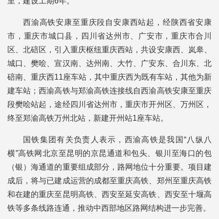
里，建设工期6年。
西渝高铁安康至重庆段自安康西站起，经陕西省安康
市，重庆市城口县，四川省达州市、广安市，重庆市合川
区、北碚区，引入重庆枢纽重庆西站，共设安康西、岚皋、
城口、樊哙、宣汉南、达州南、大竹、广安东、合川东、北
碚南、重庆西11座车站，其中重庆西为既有车站，其他为新
建车站；西渝高铁与郑渝高铁连接线自西渝高铁安康至重庆
段樊哙站起，途经四川省达州市，重庆市开州区、万州区，
终至郑渝高铁万州北站，新建开州站1座车站。
国铁集团有关负责人表示，西渝高铁是我国“八纵八
横”高铁网北京至昆明的京昆通道和包头、银川至海口的包
（银）海通道的重要组成部分，路网地位十分重要。项目建
成后，将与已建成运营的成都至重庆高铁、郑州至重庆高铁
和在建的重庆至昆明高铁、西安至延安高铁、西安至十堰高
铁等多条线路连通，推动中西部地区路网结构进一步完善。