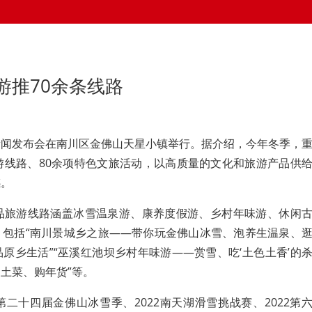
游推70余条线路
新闻发布会在南川区金佛山天星小镇举行。据介绍，今年冬季，
游线路、80余项特色文旅活动，以高质量的文化和旅游产品供
感。
精品旅游线路涵盖冰雪温泉游、康养度假游、乡村年味游、休闲
，包括“南川景城乡之旅——带你玩金佛山冰雪、泡养生温泉、
原乡生活”“巫溪红池坝乡村年味游——赏雪、吃‘土色土香’的
土菜、购年货”等。
第二十四届金佛山冰雪季、2022南天湖滑雪挑战赛、2022第