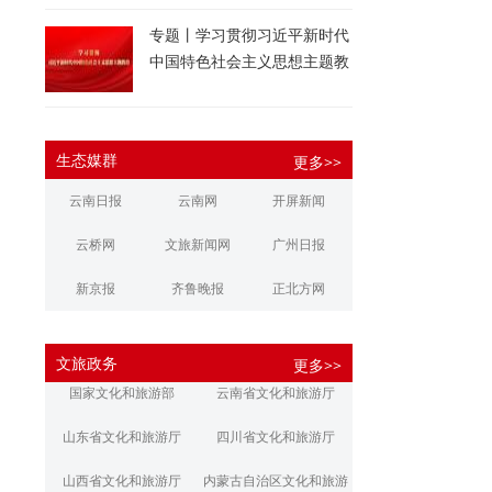
专题丨学习贯彻习近平新时代
中国特色社会主义思想主题教
育
生态媒群
更多>>
云南日报
云南网
开屏新闻
云桥网
文旅新闻网
广州日报
新京报
齐鲁晚报
正北方网
大河报
扬子晚报
华商报
文旅政务
更多>>
江南都市报
新安晚报
潇湘晨报
国家文化和旅游部
云南省文化和旅游厅
文旅丽江
文旅楚雄
大理文旅
山东省文化和旅游厅
四川省文化和旅游厅
山西省文化和旅游厅
内蒙古自治区文化和旅游