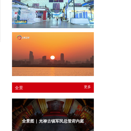
更多
全景
全景图 | 光禄古镇军民总管府内庭