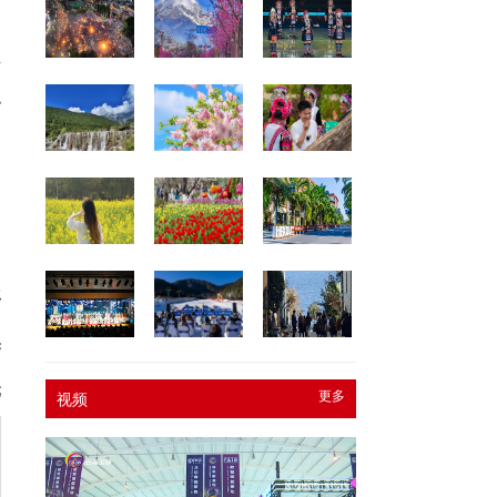
活
职
引
报
奥
元
更多
视频