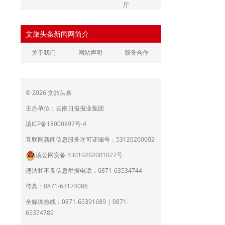
厅
辽宁省文化和旅游厅
江苏省文化和旅游厅
文旅头条新闻网简介
浙江省文化和旅游厅
安徽省文化和旅游厅
关于我们
网站声明
服务合作
江西省文化和旅游厅
河南省文化和旅游厅
湖北省文化和旅游厅
湖南省文化和旅游厅
© 2026 文旅头条
广东省文化和旅游厅
广西壮族自治区文化和旅
游厅
主办单位：云南日报报业集团
海南省旅游和文化广电体
贵州省文化和旅游厅
滇ICP备18000897号-4
育厅
陕西省文化和旅游厅
甘肃省文化和旅游厅
互联网新闻信息服务许可证编号：53120200002
滇公网安备 53010202001027号
青海省文化和旅游厅
宁夏回族自治区文化和旅
游厅
违法和不良信息举报电话：0871-63534744
北京市文旅局
上海市文化和旅游局
传真：0871-63174086
重庆市文化和旅游发展委
全媒体热线：0871-65391689 | 0871-
员会
65374789