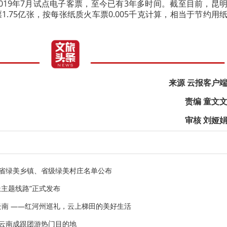
019年7月试点电子客票，至今已有3年多时间。截至目前，昆
.75亿张，按每张纸质火车票0.005千克计算，相当于节约用
来源 云报客户
责编 童文
审核 刘娅
南省绿美乡镇、省级绿美村庄名单公布
派主题线路”正式发布
云南 ——红河州巡礼，云上梯田的美好生活
 云南成跟团游热门目的地