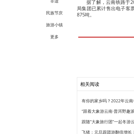
非遗
据了解，云南铁路于2
局集团已累计售出电子客票1
民族节庆
875吨。
旅游小镇
更多
相关阅读
有你的家乡吗？2022年云
“跟着大象游云南·普洱野趣
跟随“大象旅行团”一起冬游
飞猪：元旦跟团游翻倍增长