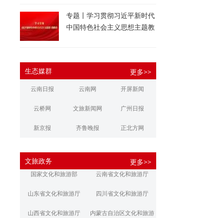
专题丨学习贯彻习近平新时代
中国特色社会主义思想主题教
育
生态媒群
更多>>
云南日报
云南网
开屏新闻
云桥网
文旅新闻网
广州日报
新京报
齐鲁晚报
正北方网
大河报
扬子晚报
华商报
文旅政务
更多>>
江南都市报
新安晚报
潇湘晨报
国家文化和旅游部
云南省文化和旅游厅
文旅丽江
文旅楚雄
大理文旅
山东省文化和旅游厅
四川省文化和旅游厅
山西省文化和旅游厅
内蒙古自治区文化和旅游