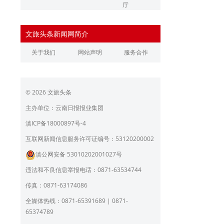
厅
辽宁省文化和旅游厅
江苏省文化和旅游厅
文旅头条新闻网简介
浙江省文化和旅游厅
安徽省文化和旅游厅
关于我们
网站声明
服务合作
江西省文化和旅游厅
河南省文化和旅游厅
湖北省文化和旅游厅
湖南省文化和旅游厅
© 2026 文旅头条
广东省文化和旅游厅
广西壮族自治区文化和旅
游厅
主办单位：云南日报报业集团
海南省旅游和文化广电体
贵州省文化和旅游厅
滇ICP备18000897号-4
育厅
陕西省文化和旅游厅
甘肃省文化和旅游厅
互联网新闻信息服务许可证编号：53120200002
滇公网安备 53010202001027号
青海省文化和旅游厅
宁夏回族自治区文化和旅
游厅
违法和不良信息举报电话：0871-63534744
北京市文旅局
上海市文化和旅游局
传真：0871-63174086
重庆市文化和旅游发展委
全媒体热线：0871-65391689 | 0871-
员会
65374789