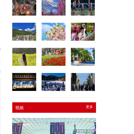
明
纸
端
文
娟
更多
视频