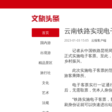
云南铁路实现电
首页
2023-01-03 15:05
云报客户端
国内游
记者从中国铁路昆明局
出境游
正式实施电子客票。至此
乡村振兴。
精品景区
此次实施电子客票的范
旅行社
旅客乘降所。
文化
电子客票实行一证通行
后，无需取票，凭本人身
艺术
“铁路实施电子客票
法规
刷身份证就可以快速进出站