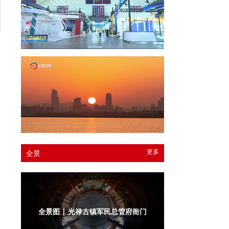
更多
全景
全景图 | 光禄古镇军民总管府衙门