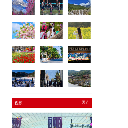
网
奥
娟
更多
视频