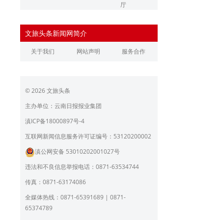
厅
辽宁省文化和旅游厅
江苏省文化和旅游厅
文旅头条新闻网简介
浙江省文化和旅游厅
安徽省文化和旅游厅
关于我们
网站声明
服务合作
江西省文化和旅游厅
河南省文化和旅游厅
湖北省文化和旅游厅
湖南省文化和旅游厅
© 2026 文旅头条
广东省文化和旅游厅
广西壮族自治区文化和旅
游厅
主办单位：云南日报报业集团
海南省旅游和文化广电体
贵州省文化和旅游厅
滇ICP备18000897号-4
育厅
陕西省文化和旅游厅
甘肃省文化和旅游厅
互联网新闻信息服务许可证编号：53120200002
滇公网安备 53010202001027号
青海省文化和旅游厅
宁夏回族自治区文化和旅
游厅
违法和不良信息举报电话：0871-63534744
北京市文旅局
上海市文化和旅游局
传真：0871-63174086
重庆市文化和旅游发展委
全媒体热线：0871-65391689 | 0871-
员会
65374789