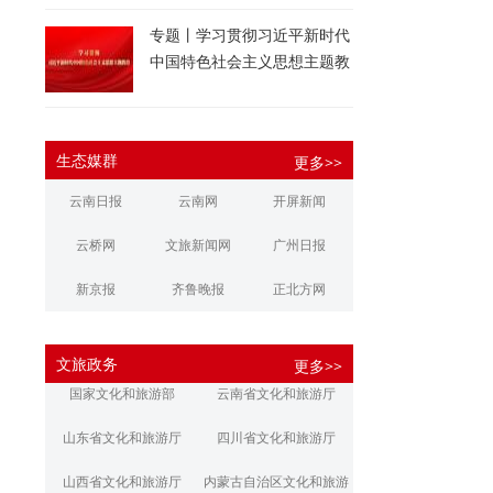
专题丨学习贯彻习近平新时代
中国特色社会主义思想主题教
育
生态媒群
更多>>
云南日报
云南网
开屏新闻
云桥网
文旅新闻网
广州日报
新京报
齐鲁晚报
正北方网
大河报
扬子晚报
华商报
文旅政务
更多>>
江南都市报
新安晚报
潇湘晨报
国家文化和旅游部
云南省文化和旅游厅
文旅丽江
文旅楚雄
大理文旅
山东省文化和旅游厅
四川省文化和旅游厅
山西省文化和旅游厅
内蒙古自治区文化和旅游