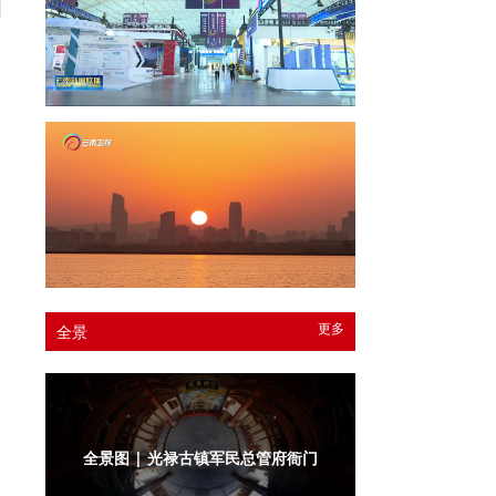
更多
全景
全景图 | 光禄古镇军民总管府衙门