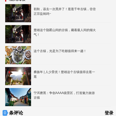
初秋，该去一次黑井了！逛逛千年古镇，尝尝
正宗盐焖鸡~
楚雄这个隐匿山间的古镇，藏着最人间的烟火
气！
这个古镇，光是为了吃都值得来一趟！
彝族年 | 人少景优！楚雄这个古镇值得去逛一
逛
宁洱磨黑：争创AAAA级景区，打造魅力旅游
古镇
条评论
0
登录