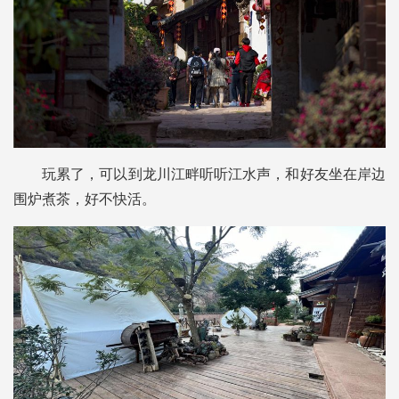
玩累了，可以到龙川江畔听听江水声，和好友坐在岸边
围炉煮茶，好不快活。