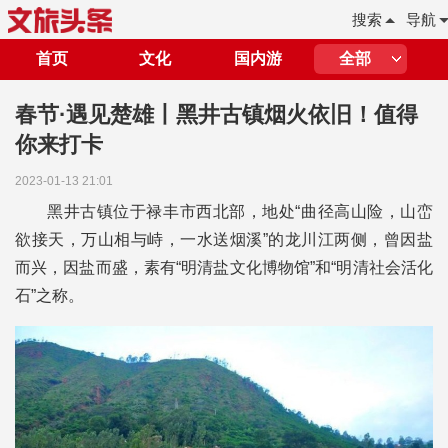
搜索
导航
首页
文化
国内游
全部
春节·遇见楚雄丨黑井古镇烟火依旧！值得
你来打卡
2023-01-13 21:01
黑井古镇位于禄丰市西北部，地处“曲径高山险，山峦
欲接天，万山相与峙，一水送烟溪”的龙川江两侧，曾因盐
而兴，因盐而盛，素有“明清盐文化博物馆”和“明清社会活化
石”之称。