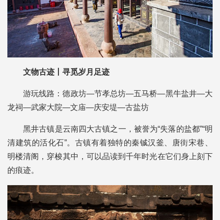
文物古迹丨寻觅岁月足迹
游玩线路：德政坊—节孝总坊—五马桥—黑牛盐井—大
龙祠—武家大院—文庙—庆安堤—古盐坊
黑井古镇是云南四大古镇之一，被誉为“失落的盐都”“明
清建筑的活化石”。古镇有着独特的秦铖汉釜、唐街宋巷、
明楼清阁，穿梭其中，可以品读到千年时光在它们身上刻下
的痕迹。