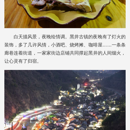
白天描风景，夜晚绘情调。黑井古镇的夜晚有了灯火的
装饰，多了几许风情，小酒吧、烧烤摊、咖啡屋……一条条
廊巷连着街道，一家家街边店铺共同撑起黑井的人间烟火，
让心灵有了归宿。