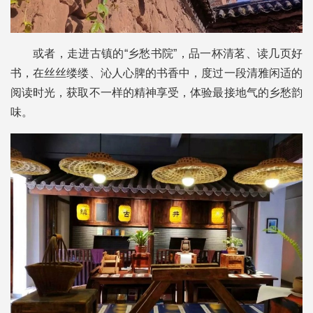
或者，走进古镇的“乡愁书院”，品一杯清茗、读几页好
书，在丝丝缕缕、沁人心脾的书香中，度过一段清雅闲适的
阅读时光，获取不一样的精神享受，体验最接地气的乡愁韵
味。