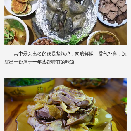
其中最为出名的便是盐焖鸡，肉质鲜嫩，香气扑鼻，沉
淀出一份属于千年盐都特有的味道。