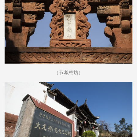
（节孝总坊）