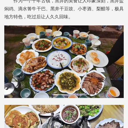
作为一个千年古镇，黑井的美食让人印象深刻，黑井盐
焖鸡、滴水箐牛干巴、黑井干豆豉、小枣酒、梨醋等，极具
地方特色，吃过后让人久久回味。