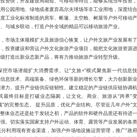
有投资快，开发建设周期短、可移动等特点，能够实现当年投资
利用公园用地、绿地或者废弃高尔夫球场等非工业用地，深度结
高度工业化标准制造的房车、帐篷、太空舱、树屋等户外可移动
动、与城乡联动，打造户外全域的精品可以移动旅游产业。
引，市场主体规模扩大及旅游信心恢复，让户外文旅产业发展有
南，投资建设和营运
户外文化旅游产业项目，能把文化旅游资源
升级打造出新业态新产品，将
有力推动旅游产业转型升级。
深挖市场潜能扩大消费需求。让“文旅+”模式聚焦新一代信息
代信息技术、高端装备、绿色环保等新的增长引擎，大力创新新
费潜力。提升产业链供应链韧性。建立稳定的产业链供应链协调
其最终目标是打破业态隔阂，让文化、商业、旅游从“跨界”
城”的完整生态。 提升品质，优化产业结构。尽管近几年户外“
但整体业态还是处于发轫之初，产品的软件和硬件品质还有待进
加强。切实落实国家支持户外运动、体育、露营等产业发展的各
充分利用现有资金渠道，加强户外场地设施运营管理，推广“政