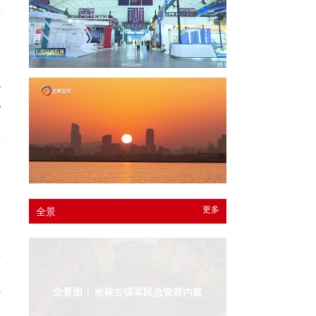
游
复
机
化
学
者
内
内
更多
全景
明
完
发
特
全景图 | 光禄古镇军民总管府内庭
田