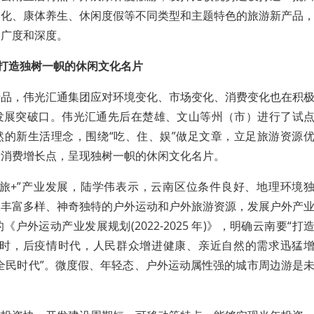
文化、康体养生、休闲度假等不同类型和主题特色的旅游新产品
的广度和深度。
业 打造独树一帜的休闲文化名片
产品，伟光汇通集团应对环境变化、市场变化、消费变化也在积
发展突破口。伟光汇通先后在楚雄、文山等州（市）进行了试
然的新生活理念，围绕“吃、住、娱”做足文章，立足旅游资源
新消费增长点，呈现独树一帜的休闲文化名片。
旅+”产业发展，陆学伟表示，
云南区位条件
良好、地理环境
了丰富多样、神奇独特的户外运动和户外旅游资源，发展户外产
《户外运动产业发展规划(2022-2025 年)》，明确云南要“打
同时，
后疫情时代，人民群众增进健康、亲近自然的需求迅猛
全民时代
”
。微度假、年轻态、户外运动属性强的城市周边游是