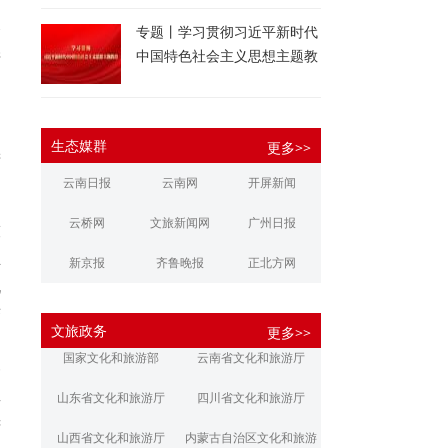
，
合
专题丨学习贯彻习近平新时代
中国特色社会主义思想主题教
产
育
了
生态媒群
更多>>
进
云南日报
云南网
开屏新闻
云桥网
文旅新闻网
广州日报
技
业
新京报
齐鲁晚报
正北方网
机
大河报
扬子晚报
华商报
变
文旅政务
更多>>
文
江南都市报
新安晚报
潇湘晨报
国家文化和旅游部
云南省文化和旅游厅
一
文旅丽江
文旅楚雄
大理文旅
类
山东省文化和旅游厅
四川省文化和旅游厅
府
山西省文化和旅游厅
内蒙古自治区文化和旅游