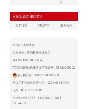
能
厅
辽宁省文化和旅游厅
江苏省文化和旅游厅
文旅头条新闻网简介
浙江省文化和旅游厅
安徽省文化和旅游厅
关于我们
网站声明
服务合作
江西省文化和旅游厅
河南省文化和旅游厅
湖北省文化和旅游厅
湖南省文化和旅游厅
© 2026 文旅头条
广东省文化和旅游厅
广西壮族自治区文化和旅
文
游厅
主办单位：云南日报报业集团
海南省旅游和文化广电体
贵州省文化和旅游厅
图
滇ICP备18000897号-4
育厅
陕西省文化和旅游厅
甘肃省文化和旅游厅
互联网新闻信息服务许可证编号：53120200002
丹
滇公网安备 53010202001027号
青海省文化和旅游厅
宁夏回族自治区文化和旅
芳
游厅
违法和不良信息举报电话：0871-63534744
北京市文旅局
上海市文化和旅游局
传真：0871-63174086
重庆市文化和旅游发展委
全媒体热线：0871-65391689 | 0871-
员会
65374789