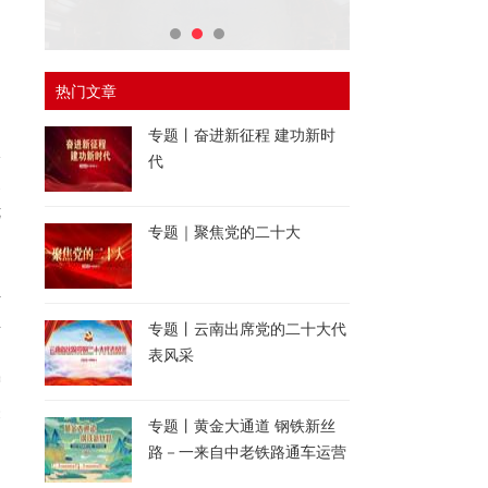
，
热门文章
专题丨奋进新征程 建功新时
极
代
点
优
专题｜聚焦党的二十大
独
业
专题丨云南出席党的二十大代
造
表风采
增
未
专题丨黄金大通道 钢铁新丝
路－一来自中老铁路通车运营
一周年的报道