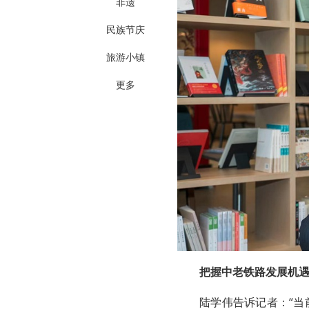
非遗
民族节庆
旅游小镇
更多
把握中老铁路发展机遇
陆学伟告诉记者：“