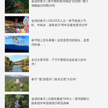
奋进的春天 | 春节期间普洱掀起“住宿热” 预订
涨幅超过同期10倍
奋进的春天 | 236.93万人次！春节旅游人气
旺、年味浓，游客表示“明年还要来普洱过年”
春节线上音乐展播丨这里是普洱的源头，是普
洱的魂……
走过古普洱府，千万不要错过这处迷人的水
湾！
春节·“慢”游普洱丨险关古堡“大石寺”
奋进的春天 | 日接待量超7000人！普洱国家公
园多措并举迎接假日客流高峰