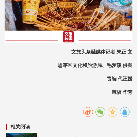
文旅头条融媒体记者 朱正 文
思茅区文化和旅游局、毛梦溪 供图
责编 代汪媛
审核 华芳
相关阅读