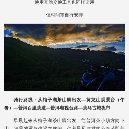
使用其他交通工具也同样适用
但时间需自行安排
骑行路线：从梅子湖茶山脚出发—黄龙山观景台（午
餐）—普洱百里茶道—普洱电视台路—茶马古城夜市
早晨起来从梅子湖茶山脚出发，往普洱茶小镇方向下
山。清晨的雾气弥漫在林间，伴着晨风吹拂的节奏若即若