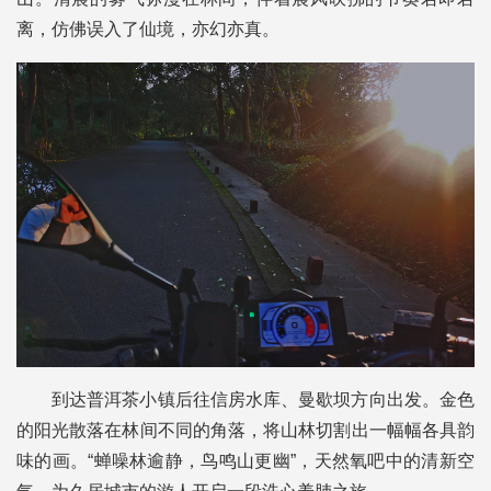
离，仿佛误入了仙境，亦幻亦真。
到达普洱茶小镇后往信房水库、曼歇坝方向出发。金色
的阳光散落在林间不同的角落，将山林切割出一幅幅各具韵
味的画。“蝉噪林逾静，鸟鸣山更幽”，天然氧吧中的清新空