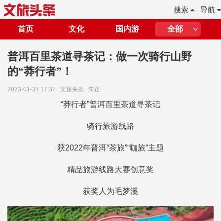
搜索
导航
首页
文化
国内游
全部
普洱百里茶道寻茶记：做一次骑行山野
的“莽行者”！
2023-01-31 17:37
文旅头条
朱正
“莽行者”普洱百里茶道寻茶记
骑行旅游线路
获2022年普洱“茶旅”“咖旅”主题
精品旅游线路大赛创意奖
获奖人为毛梦溪