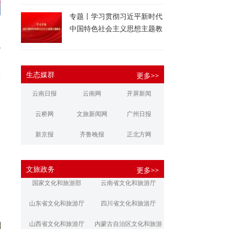
专题丨学习贯彻习近平新时代
中国特色社会主义思想主题教
中
育
代
春
显
生态媒群
更多>>
之
云南日报
云南网
开屏新闻
云桥网
文旅新闻网
广州日报
新京报
齐鲁晚报
正北方网
大河报
扬子晚报
华商报
的
文旅政务
更多>>
江南都市报
新安晚报
潇湘晨报
国家文化和旅游部
云南省文化和旅游厅
文旅丽江
文旅楚雄
大理文旅
山东省文化和旅游厅
四川省文化和旅游厅
山西省文化和旅游厅
内蒙古自治区文化和旅游