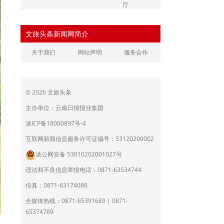
厅
辽宁省文化和旅游厅
江苏省文化和旅游厅
文旅头条新闻网简介
浙江省文化和旅游厅
安徽省文化和旅游厅
关于我们
网站声明
服务合作
江西省文化和旅游厅
河南省文化和旅游厅
湖北省文化和旅游厅
湖南省文化和旅游厅
© 2026 文旅头条
广东省文化和旅游厅
广西壮族自治区文化和旅
游厅
主办单位：云南日报报业集团
海南省旅游和文化广电体
贵州省文化和旅游厅
滇ICP备18000897号-4
育厅
陕西省文化和旅游厅
甘肃省文化和旅游厅
互联网新闻信息服务许可证编号：53120200002
滇公网安备 53010202001027号
青海省文化和旅游厅
宁夏回族自治区文化和旅
游厅
违法和不良信息举报电话：0871-63534744
北京市文旅局
上海市文化和旅游局
传真：0871-63174086
重庆市文化和旅游发展委
全媒体热线：0871-65391689 | 0871-
员会
65374789