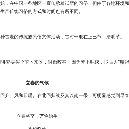
开始，在中国一些地区一直传承着试犁的习俗，但由于各地环境
耕生产传统习俗的方式和时间也有所不同。
一种古老的传统族民俗文体活动，古时一般在上巳节，清明节。
间讲究要买个萝卜来吃，叫做咬春。因为萝卜味辣，取古人“咬
。
立春的气候
温回升、风和日暖。在北回归线及其以南一带，可明显感觉到早
立春将至，万物始生
相约临沧