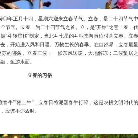
农历癸卯年正月十四，星期六迎来立春节气。立春，是二十四节气
个节气。立春，为二十四节气之首。立，是“开始”之意；春，
据“斗转星移”制定，当北斗七星的斗柄指向寅位时为立春。立
过去，开始进入风和日暖、万物生长的春季。在自然界，立春最
复苏的迹象。立春三候：一候东风送暖，大地解冻；二候蛰居
冰融，鱼游水面。
立春的习俗
鞭春牛”“鞭土牛”，立春日将泥塑春牛打碎，这是农耕文明时代
到，应该不违农时。