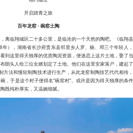
开启踏青之旅
百年龙窑 · 碗窑土陶
边，离临翔城区二十多公里，是临沧的一个天然的陶吧。《临翔
38年），湖南省长沙府贵东县邻里乡人罗、杨、邓三个年轻人
，看到这里得天独厚的优质陶泥资源，便迷恋上这片土地，娶了
，布朗头人给三位女婿划定了土地。他们在这里安家落户，建起
烧制方法和慢轮制陶技术进行生产，从此龙窑制陶技艺代代相传
碗，于是这个村子便得名“碗窑村”。或许是因为得天独厚的条
土陶既纯朴厚实，又温婉细腻。