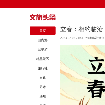
立春：相约临沧
首页
2023-02-03 21:44
“恒春临沧”微信
国内游
出境游
精品景区
旅行社
文化
艺术
法规