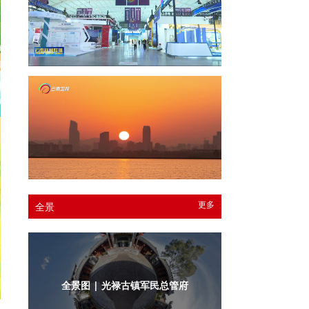
更多
全景
全景图 | 光禄古镇军民总管府内庭