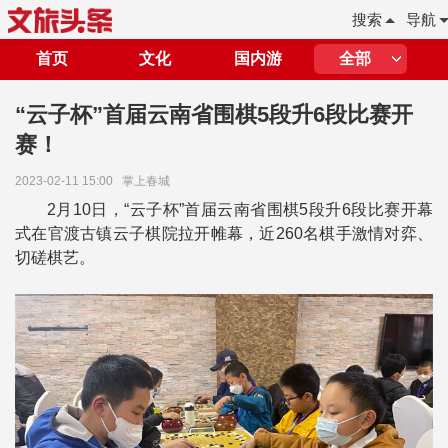
搜索
导航
首页
文化
国内游
全部
“云子杯”首届云南省围棋5段升6段比赛开
赛！
2023-02-11 15:00
掌上春城
2月10日，“云子杯”首届云南省围棋5段升6段比赛开幕
式在官渡古镇云子棋院拉开帷幕，近260名棋手激情对弈、
切磋棋艺。