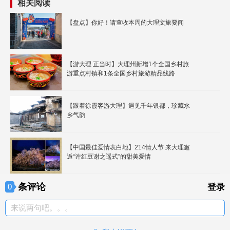
相关阅读
【盘点】你好！请查收本周的大理文旅要闻
【游大理 正当时】大理州新增1个全国乡村旅
游重点村镇和1条全国乡村旅游精品线路
【跟着徐霞客游大理】遇见千年银都，珍藏水
乡气韵
【中国最佳爱情表白地】214情人节 来大理邂
逅“许红豆谢之遥式”的甜美爱情
条评论
0
登录
来说两句吧。。。