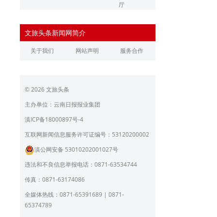
厅
辽宁省文化和旅游厅
江苏省文化和旅游厅
文旅头条新闻网简介
浙江省文化和旅游厅
安徽省文化和旅游厅
关于我们
网站声明
服务合作
江西省文化和旅游厅
河南省文化和旅游厅
湖北省文化和旅游厅
湖南省文化和旅游厅
© 2026 文旅头条
广东省文化和旅游厅
广西壮族自治区文化和旅
游厅
主办单位：云南日报报业集团
海南省旅游和文化广电体
贵州省文化和旅游厅
滇ICP备18000897号-4
育厅
陕西省文化和旅游厅
甘肃省文化和旅游厅
互联网新闻信息服务许可证编号：53120200002
滇公网安备 53010202001027号
青海省文化和旅游厅
宁夏回族自治区文化和旅
游厅
违法和不良信息举报电话：0871-63534744
北京市文旅局
上海市文化和旅游局
传真：0871-63174086
重庆市文化和旅游发展委
全媒体热线：0871-65391689 | 0871-
员会
65374789