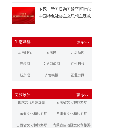
专题丨学习贯彻习近平新时代
中国特色社会主义思想主题教
育
生态媒群
更多>>
云南日报
云南网
开屏新闻
云桥网
文旅新闻网
广州日报
新京报
齐鲁晚报
正北方网
大河报
扬子晚报
华商报
文旅政务
更多>>
江南都市报
新安晚报
潇湘晨报
国家文化和旅游部
云南省文化和旅游厅
文旅丽江
文旅楚雄
大理文旅
山东省文化和旅游厅
四川省文化和旅游厅
山西省文化和旅游厅
内蒙古自治区文化和旅游