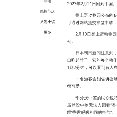
非遗
2023年2月21日回到中国。
民族节庆
据上野动物园公布的信
旅游小镇
可通过网站提交抽签申请，
更多
2月19日是上野动物
别。
日本朝日新闻注意到，
口吃起竹子，它的每个动
1到2分钟，可以看到有人
一名游客含泪告诉当地
很可爱。”
部分没中签的民众也
虽然没中签无法入园看“香
跟‘香香’呼吸相同的空气”。