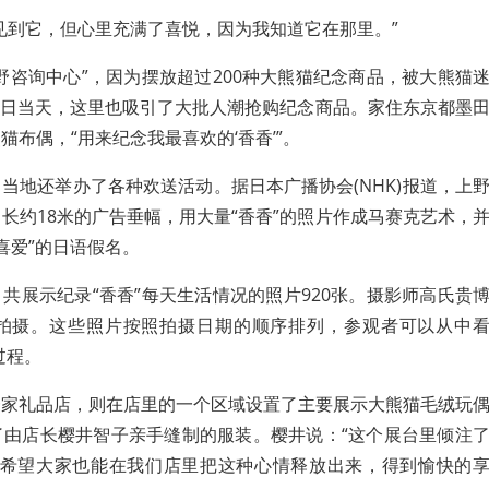
见到它，但心里充满了喜悦，因为我知道它在那里。”
野咨询中心”，因为摆放超过200种大熊猫纪念商品，被大熊猫
19日当天，这里也吸引了大批人潮抢购纪念商品。家住东京都墨
布偶，“用来纪念我最喜欢的‘香香’”。
当地还举办了各种欢送活动。据日本广播协会(NHK)报道，上
长约18米的广告垂幅，用大量“香香”的照片作成马赛克艺术，
非常喜爱”的日语假名。
共展示纪录“香香”每天生活情况的照片920张。摄影师高氏贵
拍摄。这些照片按照拍摄日期的顺序排列，参观者可以从中
过程。
一家礼品店，则在店里的一个区域设置了主要展示大熊猫毛绒玩
了由店长樱井智子亲手缝制的服装。樱井说：“这个展台里倾注
爱，希望大家也能在我们店里把这种心情释放出来，得到愉快的