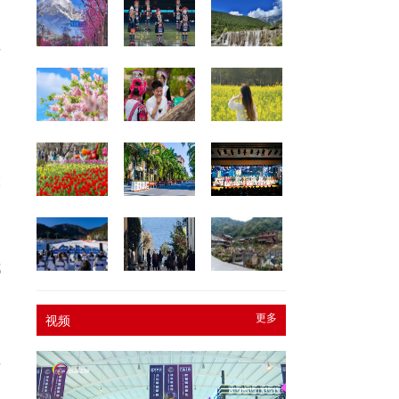
后
道
大
留
都
更多
视频
，
里