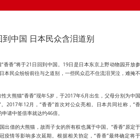
回到中国 日本民众含泪道别
“香香”将于21日回到中国。19日是日本东京上野动物园开放
批日本民众纷纷前往与之道别，一些民众忍不住流泪哭泣，难掩
性大熊猫“香香”现年5岁，于2017年6月出生，父母分别为中
”。2017年12月，“香香”首次对公众亮相。日本共同社称，“
的申请中签倍率就达约46倍。
中国出借的大熊猫，故而子女的所有权也属于中国。“香香”原定
新冠疫情等影响多次延期。根据相关协定，“香香”最终确定将