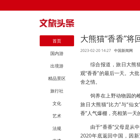
大熊猫“香香”将
首页
2023-02-20 14:27
中国新闻网
国内游
综合报道，旅日大熊猫
出境游
观“香香”的最后一天。大
精品景区
舍之情。
旅行社
饲养在上野动物园的雌
文化
旅日大熊猫“比力”与“仙女
香”人气爆棚，亮相第一天
艺术
由于“香香”父母是从
法规
2020年底返回中国，因