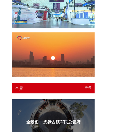
迷
田
野
并
博
看
更多
全景
偶
了
全景图 | 光禄古镇军民总管府内庭
享