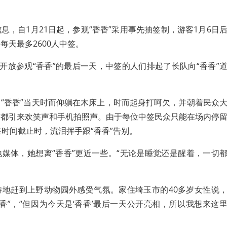
息，自1月21日起，参观“香香”采用事先抽签制，游客1月6日
每天最多2600人中签。
园开放参观“香香”的最后一天，中签的人们排起了长队向“香香”
“香香”当天时而仰躺在木床上，时而起身打呵欠，并朝着民众
作都引来欢笑声和手机拍照声。由于每位中签民众只能在场内停
在时间截止时，流泪挥手跟“香香”告别。
媒体，她想离“香香”更近一些。“无论是睡觉还是醒着，一切
特地赶到上野动物园外感受气氛。家住埼玉市的40多岁女性说
香”，“但因为今天是‘香香’最后一天公开亮相，所以我想来这