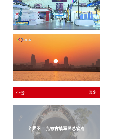
更多
全景
全景图 | 光禄古镇军民总管府