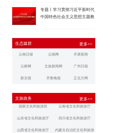
专题丨学习贯彻习近平新时代
中国特色社会主义思想主题教
育
生态媒群
更多>>
云南日报
云南网
开屏新闻
云桥网
文旅新闻网
广州日报
新京报
齐鲁晚报
正北方网
大河报
扬子晚报
华商报
文旅政务
更多>>
江南都市报
新安晚报
潇湘晨报
国家文化和旅游部
云南省文化和旅游厅
文旅丽江
文旅楚雄
大理文旅
山东省文化和旅游厅
四川省文化和旅游厅
山西省文化和旅游厅
内蒙古自治区文化和旅游