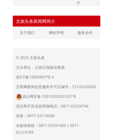
厅
辽宁省文化和旅游厅
江苏省文化和旅游厅
文旅头条新闻网简介
浙江省文化和旅游厅
安徽省文化和旅游厅
关于我们
网站声明
服务合作
江西省文化和旅游厅
河南省文化和旅游厅
湖北省文化和旅游厅
湖南省文化和旅游厅
© 2026 文旅头条
广东省文化和旅游厅
广西壮族自治区文化和旅
游厅
主办单位：云南日报报业集团
海南省旅游和文化广电体
贵州省文化和旅游厅
滇ICP备18000897号-4
育厅
陕西省文化和旅游厅
甘肃省文化和旅游厅
互联网新闻信息服务许可证编号：53120200002
滇公网安备 53010202001027号
青海省文化和旅游厅
宁夏回族自治区文化和旅
游厅
违法和不良信息举报电话：0871-63534744
北京市文旅局
上海市文化和旅游局
传真：0871-63174086
重庆市文化和旅游发展委
全媒体热线：0871-65391689 | 0871-
员会
65374789