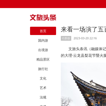
来看一场演了五
首页
©原创
2023-03-20 22:16
国内游
文旅头条讯（融媒体记者
出境游
的大理·云龙县梨花节暨火
精品景区
旅行社
文化
艺术
法规