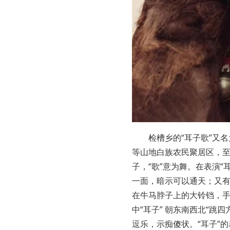
检槽乡的“耳子歌”又
等山地白族农民聚居区，至
子，“歌”意为舞。在表演“
一面，暗示可以通天；又
在牛马脖子上的大铃铛，
中“耳子” 朝东南西北“跳
逗乐，示痴傻状。“耳子”