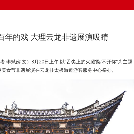
百年的戏 大理云龙非遗展演吸睛
 李斌嫔 文）3月20日上午,以“舌尖上的火腿‘梨’不开你”为主题
腿美食节非遗展演在云龙县太极游道游客服务中心举办。