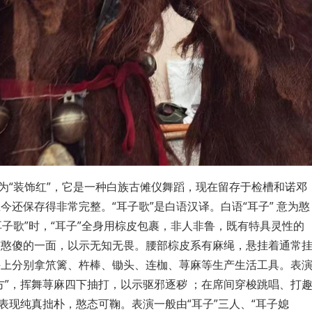
名为“装饰红”，它是一种白族古傩仪舞蹈，现在留存于检槽和诺邓
今还保存得非常完整。“耳子歌”是白语汉译。白语“耳子” 意为憨
耳子歌”时，“耳子”全身用棕皮包裹，非人非鲁，既有特具灵性的
有憨傻的一面，以示无知无畏。腰部棕皮系有麻绳，悬挂着通常
手上分别拿笊篱、杵棒、锄头、连枷、荨麻等生产生活工具。表
四方”，挥舞荨麻四下抽打，以示驱邪逐秽 ；在席间穿梭跳唱、打
的表现纯真拙朴，憨态可鞠。表演一般由“耳子”三人、“耳子媳