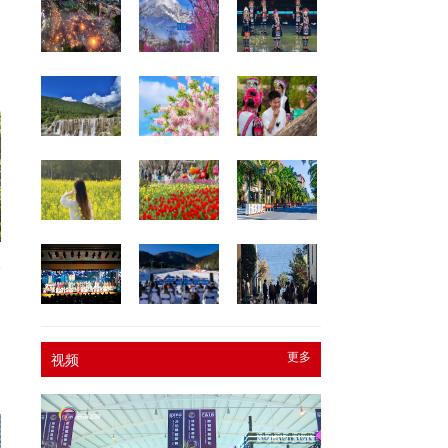
饰
力
更多
视频