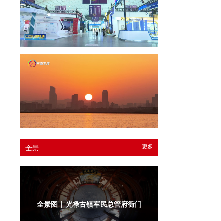
更多
全景
全景图 | 光禄古镇军民总管府