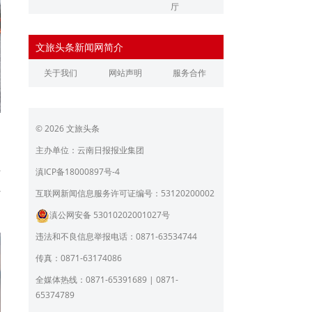
厅
辽宁省文化和旅游厅
江苏省文化和旅游厅
文旅头条新闻网简介
浙江省文化和旅游厅
安徽省文化和旅游厅
关于我们
网站声明
服务合作
江西省文化和旅游厅
河南省文化和旅游厅
湖北省文化和旅游厅
湖南省文化和旅游厅
© 2026 文旅头条
广东省文化和旅游厅
广西壮族自治区文化和旅
游厅
主办单位：云南日报报业集团
山
海南省旅游和文化广电体
贵州省文化和旅游厅
对
滇ICP备18000897号-4
育厅
陕西省文化和旅游厅
甘肃省文化和旅游厅
汁
互联网新闻信息服务许可证编号：53120200002
滇公网安备 53010202001027号
青海省文化和旅游厅
宁夏回族自治区文化和旅
游厅
违法和不良信息举报电话：0871-63534744
北京市文旅局
上海市文化和旅游局
传真：0871-63174086
重庆市文化和旅游发展委
全媒体热线：0871-65391689 | 0871-
员会
65374789