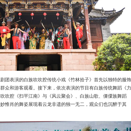
嘎剧团表演的白族吹吹腔传统小戏《竹林拾子》首先以独特的服
少群众和游客观看。接下来，依次表演的节目有白族传统舞蹈《
族吹吹腔《扫平江南》与《风云聚会》、白族山歌、傈僳族舞蹈
惟妙惟肖的舞姿展现着云龙非遗的独一无二，观众们也沉醉于其