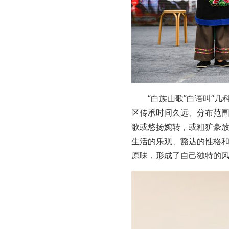
“白族山歌”白语叫“
区传承时间久远、分布范
歌或悠扬婉转，或粗犷豪
生活的乐观、豁达的性格
原味，形成了自己独特的