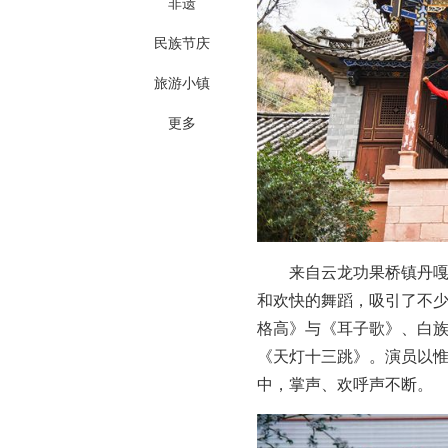
非遗
民族节庆
旅游小镇
更多
来自云龙功果桥镇丹
和欢快的舞蹈，吸引了不
格高》与《耳子歌》、白
《天灯十三跳》。演员以
中，掌声、欢呼声不断。