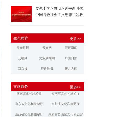
专题丨学习贯彻习近平新时代
中国特色社会主义思想主题教
育
护
生态媒群
更多>>
云南日报
云南网
开屏新闻
云桥网
文旅新闻网
广州日报
新京报
齐鲁晚报
正北方网
大河报
扬子晚报
华商报
文旅政务
更多>>
江南都市报
新安晚报
潇湘晨报
国家文化和旅游部
云南省文化和旅游厅
文旅丽江
文旅楚雄
大理文旅
山东省文化和旅游厅
四川省文化和旅游厅
山西省文化和旅游厅
内蒙古自治区文化和旅游