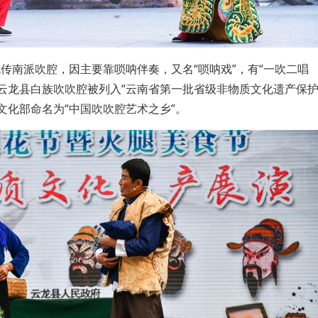
传南派吹腔，因主要靠唢呐伴奏，又名“唢呐戏”，有“一吹二唱
年，云龙县白族吹吹腔被列入“云南省第一批省级非物质文化遗产保
被文化部命名为“中国吹吹腔艺术之乡”。