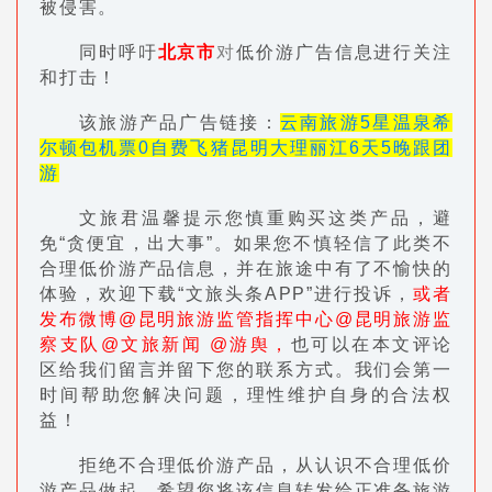
被侵害。
同时呼吁
北京市
对
低价游广告信息进行关注
和打击！
该旅游产品广告链接：
云南旅游5星温泉希
尔顿包机票0自费飞猪昆明大理丽江6天5晚跟团
游
文旅君温馨提示您慎重购买这类产品，避
免“贪便宜，出大事”。如果您不慎轻信了此类不
合理低价游产品信息，并在旅途中有了不愉快的
体验，欢迎下载“文旅头条APP”进行投诉，
或者
发布微博@昆明旅游监管指挥中心@昆明旅游监
察支队@文旅新闻 @游舆，
也可以在本文评论
区给我们留言并留下您的联系方式。我们会第一
时间帮助您解决问题，理性维护自身的合法权
益！
拒绝不合理低价游产品，从认识不合理低价
游产品做起，希望您将该信息转发给正准备旅游