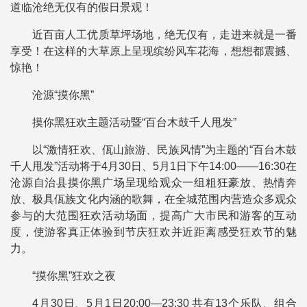
道临沧绝无仅有的假日景观！
近百亩人工优质草坪场地，绝无仅有，走进来就是一番
享受！在这样的大草原上呈现缤纷风车花海，想想都震撼、
惊艳！
沧源“摸你黑”
摸你黑狂欢主题活动暨“百台木鼓千人甩发”
以“激情狂欢、佤山旅游、民族风情”为主题的“百台木鼓
千人甩发”活动将于4月30日、5月1日下午14:00——16:30在
沧源自治县摸你黑广场呈现给观众一组粗狂豪放、热情奔
放、极具佤族文化内涵的歌舞，在全城范围内营造众多观众
参与的大范围狂欢活动场面，提高广大市民和游客的互动
度，使游客真正体验到节庆狂欢并近距离感受狂欢节的魅
力。
“摸你黑”狂欢之夜
4月30日、5月1日20:00―23:30 共有13个乐队、组合