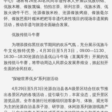
中心广场将有26至30名民间非遗传承人开展以佤族织锦、
佤族木雕、傣族篾编、怕拍古茶、班列古茶、佤族水酒、佤
族火烧牛干巴、沧源傣族米粉、沧源傣族烤崩、傣族毫尔
怀、傣族芭蕉叶糯米粑粑等非遗代表性项目的现场非遗展购
活动，推动非遗与旅游全面融合发展。
佤族传统斗牛赛
为增添摸你黑狂欢节期间的欢乐气氛，充分展示佤族斗
牛文化独特优势，4月30日至5月3日，09:00—11:30、
16:30—18:30沧源自治县佤山斗牛场（直属库旁）开展的佤
族传统斗牛赛，将带动周边人民群众发展养殖业，掀起别开
生面的全民狂欢。
“探秘世界佤乡”系列游活动
4月29日至5月3日沧源自治县各A级景区结合狂欢节推
出各景区内的各项活动，提引吸引力，丰富业态，提升景区
游览品质。全市各旅行社积极组织游客参与、体验、观光等
为主的沧源自治县亲子游、研学游、休闲游系列旅游线路产