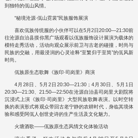
到独特的佤山风情。
“秘境沧源·佤山霓裳”民族服饰展演
喜欢佤族传统服的小伙伴可以在5月2日20:00―21:30前
往沧源自治县摸你黑广场观看以佤族服饰设计展演为载体的
模特走秀活动，活动向观众展示前卫与古老的碰撞，时尚与
民族的交融，用最浸润的心灵诠释“至繁归于至简”的佤风新
时尚。
佤族原生态歌舞《族印·司岗里》商演
4月28日、5月2日20:30―21:30；4月30日、5月1日
20:30―21:30、21:50―22:50在沧源自治县司岗里大剧院将
沉浸式上演《族印·司岗里》大型民族歌舞表演。以时空转
换的表演形式将观众带回古老宁静的农耕时代，身临其境体
验和感受阿佤人创世史诗的生产生活及文化魅力。
火塘酒歌——佤族原生态风情文化体验活动