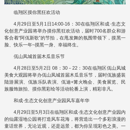
临翔区摸你黑狂欢活动
4月29日至5月1日14:00-16：30在临翔区和成·生态文
化创意产业园将举办摸你黑狂欢活动，届时700名群众和游
客合着“阿佤新歌”的节拍，在甩发舞的氛围带领下，摸黑一
脸、快乐一年~摸黑一身、幸福终生。
佤山凤城首届木瓜音乐节
4月28日至5月2日 08：30－22：30在临翔区佤山凤城
美食大观园将举办佤山凤城首届木瓜音乐节，届时佤族盛装
陆游展演、佤族乐队表演、佤迪+篝火晚会、美食展览、民
族服饰旅拍、摸你黑彩绘等活动轮番上演，精彩非凡。
和成·生态文化创意产业园风车嘉年华
4月29日至5月3日在临翔区和成·生态文化创意产业园内
的仙露湿地公园将打造风车花海，将营造出一个多彩浪漫的
童话世界，无论近观，还是远景，都为你呈现彩色之美。一