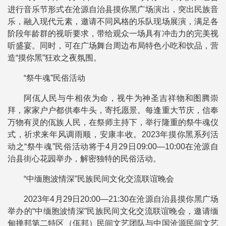
进行音乐节形式在沧源自治县摸你黑广场演出，突出民族音
乐，融入现代元素，邀请不同风格的乐队现场展演，满足各
阶段年龄群的视听要求，带给观众一场具有冲击力的完美视
听盛宴。同时，可在广场舞台周边布局特色小吃和饮品，营
造“摸你黑”狂欢之夜氛围。
“祭牛魂”民俗活动
阿佤人民与牛相依为命，视牛为神圣吉祥物和图腾崇
拜，家家户户都供奉牛头，寄托愿景。每逢重大节庆，信奉
万物有灵的佤族人民，在祭师主持下，举行隆重的祭牛魂仪
式，祈求来年风调雨顺，安康丰收。2023年摸你黑系列活
动之“祭牛魂”民俗活动将于4月29日09:00—10:00在沧源自
治县街心花园举办，解密独特的民俗活动。
“中缅胞波情深”民族民间文化交流联谊晚会
2023年4月29日20:00—21:30在沧源自治县摸你黑广场
举办的“中缅胞波情深”民族民间文化交流联谊晚会，邀请缅
甸掸邦第二特区（佤邦）民间文艺团队与中国沧源民间文艺