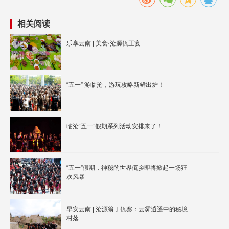
相关阅读
乐享云南 | 美食·沧源佤王宴
“五一” 游临沧，游玩攻略新鲜出炉！
临沧“五一”假期系列活动安排来了！
“五一”假期，神秘的世界佤乡即将掀起一场狂
欢风暴
早安云南 | 沧源翁丁佤寨：云雾逍遥中的秘境
村落