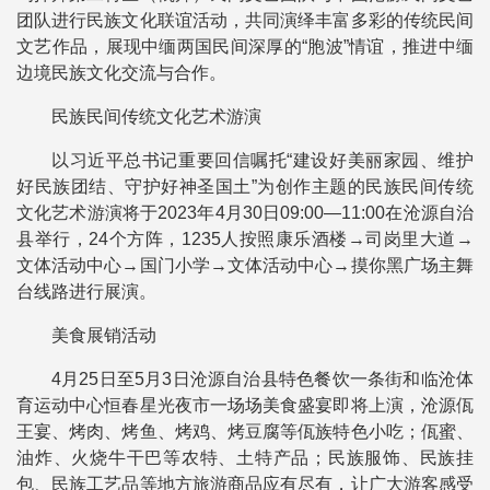
团队进行民族文化联谊活动，共同演绎丰富多彩的传统民间
文艺作品，展现中缅两国民间深厚的“胞波”情谊，推进中缅
边境民族文化交流与合作。
民族民间传统文化艺术游演
以习近平总书记重要回信嘱托“建设好美丽家园、维护
好民族团结、守护好神圣国土”为创作主题的民族民间传统
文化艺术游演将于2023年4月30日09:00―11:00在沧源自治
县举行，24个方阵，1235人按照康乐酒楼→司岗里大道→
文体活动中心→国门小学→文体活动中心→摸你黑广场主舞
台线路进行展演。
美食展销活动
4月25日至5月3日沧源自治县特色餐饮一条街和临沧体
育运动中心恒春星光夜市一场场美食盛宴即将上演，沧源佤
王宴、烤肉、烤鱼、烤鸡、烤豆腐等佤族特色小吃；佤蜜、
油炸、火烧牛干巴等农特、土特产品；民族服饰、民族挂
包、民族工艺品等地方旅游商品应有尽有，让广大游客感受