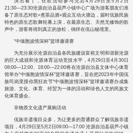
演出看了，狂欢活动参与完后4月29日至5月2日
21:30―23:30沧源自治县葫芦小镇中心广场为游客朋友们准
备了原生态对歌+煮茶品酒+观众互动火塘边，届时佤族民族
特色的原生态歌舞轮番上演，在最原生态、天然无修饰的歌
声中，游客将得到真正的放松，徜徉在佤山秘境里。
“中缅胞波情深杯”篮球邀请赛
为充分展示沧源自治县各民族建设富裕文明和谐新沧源
的巨大成就和沧源体育运动竞技水平，4月29日至4月30日
08:00—12:00、18:00—22:00将在沧源自治县文体中心体育
馆举办“中缅胞波情深杯”篮球邀请赛，旨在把2023年中国佤
族司岗里摸你黑狂欢节“中缅胞波情深杯”篮球邀请赛办成集
旅游、文化、体育、经贸为一体的活动和绿色人文的民族文
化体育盛会。
非物质文化遗产展购活动
佤族非遗项目众多，为让更多的普通群众了解佤族非遗
项目，4月29日至5月2日09:00―17:00 沧源自治县葫芦小镇