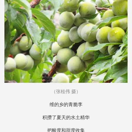
（张桂伟 摄）
维的乡的青脆李
积攒了夏天的水土精华
把酸度和甜度收集