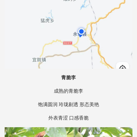
青脆李
成熟的青脆李
饱满圆润 玲珑剔透 形态美艳
外表青涩 口感香脆