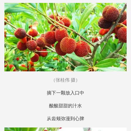
（张桂伟 摄）
摘下一颗放入口中
酸酸甜甜的汁水
从齿颊弥漫到心脾