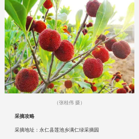
（张桂伟 摄）
采摘攻略
采摘地址：永仁县莲池乡满仁绿采摘园