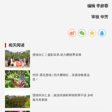
编辑 李娇蓉
审核 华芳
相关阅读
楚雄永仁丨摄影采风 助力樱桃季采摘
州庆·遇见楚雄 | 四月樱桃红，采摘攻略看这
里！
楚雄州永仁县：旅游采摘鲜果销售两不误 乡村
振兴有新路