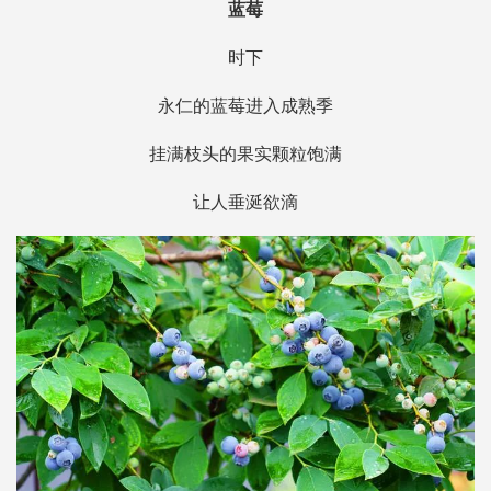
蓝莓
时下
永仁的蓝莓进入成熟季
挂满枝头的果实颗粒饱满
让人垂涎欲滴