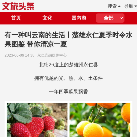
搜索
导航
首页
文化
国内游
全部
有一种叫云南的生活丨楚雄永仁夏季时令水
果图鉴 带你清凉一夏
2023-06-09 14:38
永仁县融媒体中心
北纬26度上的楚雄州永仁县
拥有优越的光、热、水、土条件
一年四季瓜果飘香