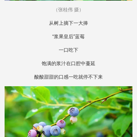
（张桂伟 摄）
从树上摘下一大捧
“浆果皇后”蓝莓
一口吃下
饱满的浆汁在口腔中蔓延
酸酸甜甜的口感一吃就停不下来