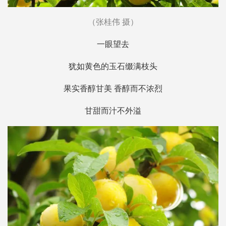
（张桂伟 摄）
一眼望去
犹如黄色的玉石缀满枝头
果实香醇甘美 香醇而不浓烈
甘甜而汁不外溢