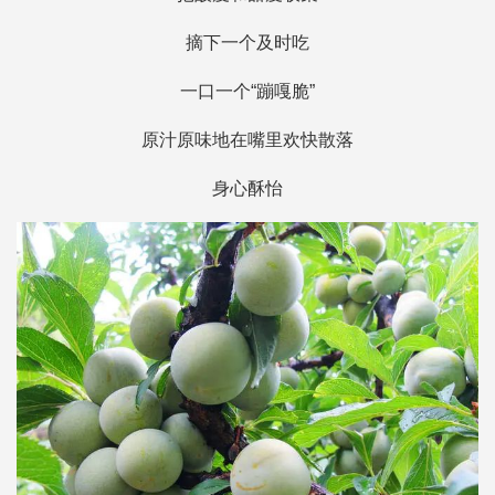
摘下一个及时吃
一口一个“蹦嘎脆”
原汁原味地在嘴里欢快散落
身心酥怡