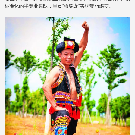
标准化的半专业舞队，呈贡“板凳龙”实现靓丽蝶变。