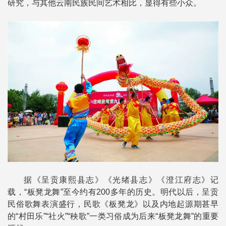
研究，与其他云南民族民间艺术相比，显得有些小众。
据《呈贡康熙县志》《光绪县志》《澄江府志》记
载，“板凳龙舞”至今约有200多年的历史。明代以后，呈贡
民俗歌舞表演盛行，民歌《板凳龙》以及内地起源期甚早
的“村田乐”“社火”“秧歌”一类习俗成为后来“板凳龙舞”的重要