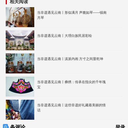
相关阅读
当非遗遇见云南丨形似满月 声脆如琴——镇南
月琴
当非遗遇见云南丨大理白族民居彩绘
当非遗遇见云南丨滇派内画 方寸之间显乾坤
当非遗遇见云南丨彝绣：传承在指尖的千年瑰
宝
当非遗遇见云南丨这些非遗好礼藏着美丽的情
话
条评论
0
登录