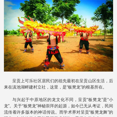
呈贡上可乐社区居民们的祖先最初在呈贡山区生活，后
来在滇池湖畔建村立社，这里，是“板凳龙”的根基所在。
与兴起于中原地区的龙文化不同，呈贡“板凳龙”是“小
龙”。关于“板凳龙”神秘崇拜的起源，如今已无从考证，民间
流传着许多版本的神话传说。而学术界对呈贡“板凳龙舞”的