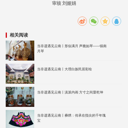
审核 刘娅娟
相关阅读
当非遗遇见云南丨形似满月 声脆如琴——镇南
月琴
当非遗遇见云南丨大理白族民居彩绘
当非遗遇见云南丨滇派内画 方寸之间显乾坤
当非遗遇见云南丨彝绣：传承在指尖的千年瑰
宝