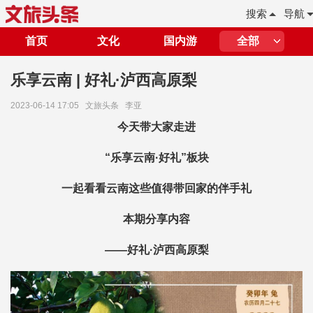
搜索
导航
首页
文化
国内游
全部
乐享云南 | 好礼·泸西高原梨
2023-06-14 17:05
文旅头条
李亚
今天带大家走进
“乐享云南·好礼”板块
一起看看云南这些值得带回家的伴手礼
本期分享内容
——好礼·泸西高原梨