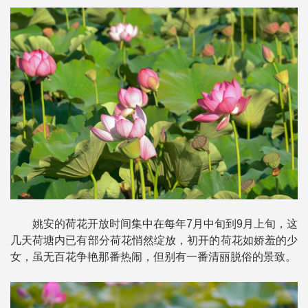
姚安的荷花开放时间集中在每年7月中旬到9月上旬，这
几天荷塘内已有部分荷花悄然绽放，初开的荷花如娇羞的少
女，虽无百花争艳那番热闹，但别有一番清丽脱俗的景致。