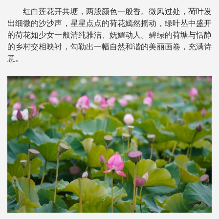
红白莲花开共塘，两般颜色一般香。微风过处，荷叶发
出细微的沙沙声，星星点点的荷花嫣然摇动，绿叶丛中盛开
的荷花如少女一般清纯雅洁、妩媚动人。碧绿的荷塘与恬静
的乡村交相映衬，勾勒出一幅自然和谐的美丽画卷，充满诗
意。