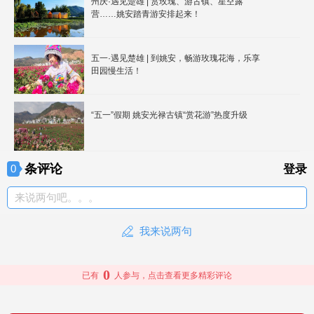
州庆·遇见楚雄 | 赏玫瑰、游古镇、星空露
营……姚安踏青游安排起来！
五一·遇见楚雄 | 到姚安，畅游玫瑰花海，乐享
田园慢生活！
“五一”假期 姚安光禄古镇“赏花游”热度升级
条评论
0
登录
来说两句吧。。。
我来说两句
0
已有
人参与，点击查看更多精彩评论