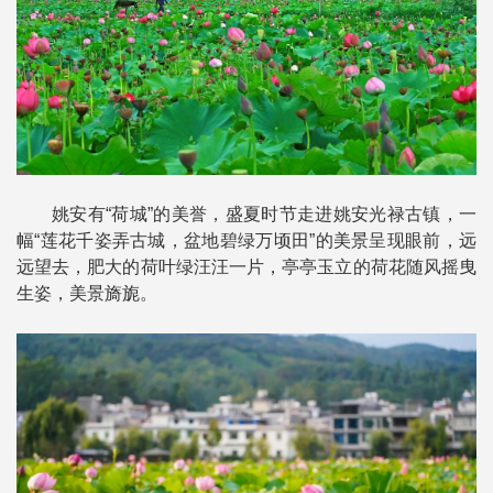
姚安有“荷城”的美誉，盛夏时节走进姚安光禄古镇，一
幅“莲花千姿弄古城，盆地碧绿万顷田”的美景呈现眼前，远
远望去，肥大的荷叶绿汪汪一片，亭亭玉立的荷花随风摇曳
生姿，美景旖旎。