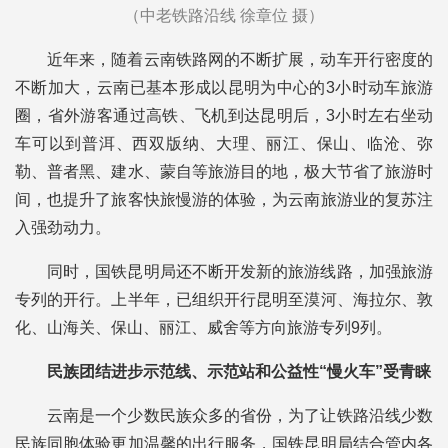
（中老铁路沿线 徐章位 摄）
近年来，随着云南铁路网的不断扩展，动车开行密度的
不断加大，云南已基本形成以昆明为中心的3小时动车旅游
圈，省外游客通过高铁、飞机到达昆明后，3小时左右坐动
车可以到普洱、西双版纳、大理、丽江、保山、临沧、弥
勒、普者黑、建水、蒙自等旅游目的地，极大节省了旅游时
间，也提升了旅客快旅慢游的体验，为云南旅游业的复苏注
入强劲动力。
同时，国铁昆明局还不断开发新的旅游线路，加强旅游
专列的开行。上半年，已组织开行昆明至漠河、海拉尔、敦
化、山海关、保山、丽江、威舍等方向旅游专列9列。
民族团结进步示范线、示范站和公益性“慢火车”受青睐
云南是一个少数民族众多的省份，为了让铁路沿线少数
民族同胞体验更加温馨的出行服务，国铁昆明局结合管内各