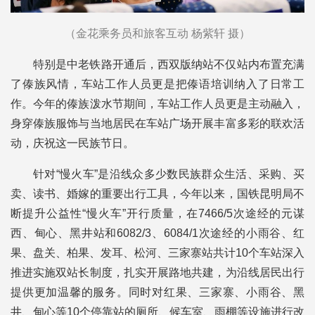
（金花乘务员和旅客互动 杨紫轩 摄）
特别是中老铁路开通后，西双版纳站不仅站内布置充满
了傣族风情，车站工作人员更是把傣语培训纳入了日常工
作。今年的傣族泼水节期间，车站工作人员更是主动融入，
身穿傣族服饰与当地居民在车站广场开展丰富多彩的联欢活
动，庆祝这一民族节日。
针对“慢火车”是沿线众多少数民族群众生活、采购、买
卖、读书、婚嫁的重要出行工具，今年以来，国铁昆明局不
断提升公益性“慢火车”开行质量，在7466/5次途经的元谋
西、甸心、黑井站和6082/3、6084/1次途经的小雨谷、红
果、盘关、柏果、发耳、松河、三家寨站共计10个车站深入
推进实施双站长制度，扎实开展路地共建，为沿线居民出行
提供更加温馨的服务。同时对红果、三家寨、小雨谷、黑
井、甸心等10个停靠站的厕所、候车室、雨棚等设施进行改