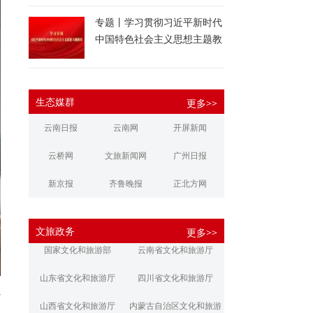
专题丨学习贯彻习近平新时代
中国特色社会主义思想主题教
育
生态媒群
更多>>
云南日报
云南网
开屏新闻
云桥网
文旅新闻网
广州日报
新京报
齐鲁晚报
正北方网
大河报
扬子晚报
华商报
文旅政务
更多>>
江南都市报
新安晚报
潇湘晨报
国家文化和旅游部
云南省文化和旅游厅
文旅丽江
文旅楚雄
大理文旅
山东省文化和旅游厅
四川省文化和旅游厅
省
山西省文化和旅游厅
内蒙古自治区文化和旅游