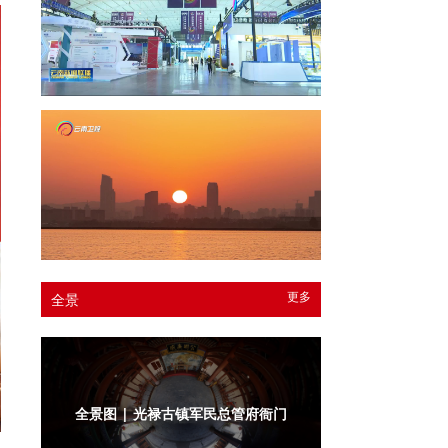
更多
全景
全景图 | 光禄古镇军民总管府