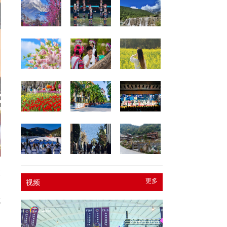
旅
更多
视频
促
成