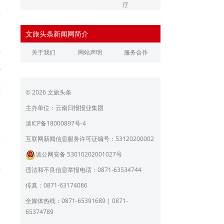
、
厅
辽宁省文化和旅游厅
江苏省文化和旅游厅
古
文旅头条新闻网简介
浙江省文化和旅游厅
安徽省文化和旅游厅
传
关于我们
网站声明
服务合作
江西省文化和旅游厅
河南省文化和旅游厅
院
湖北省文化和旅游厅
湖南省文化和旅游厅
十
© 2026 文旅头条
族
广东省文化和旅游厅
广西壮族自治区文化和旅
游厅
名
主办单位：云南日报报业集团
海南省旅游和文化广电体
贵州省文化和旅游厅
深
滇ICP备18000897号-4
育厅
陕西省文化和旅游厅
甘肃省文化和旅游厅
要
互联网新闻信息服务许可证编号：53120200002
滇公网安备 53010202001027号
青海省文化和旅游厅
宁夏回族自治区文化和旅
游厅
违法和不良信息举报电话：0871-63534744
7
北京市文旅局
上海市文化和旅游局
长
传真：0871-63174086
重庆市文化和旅游发展委
峰
全媒体热线：0871-65391689 | 0871-
员会
65374789