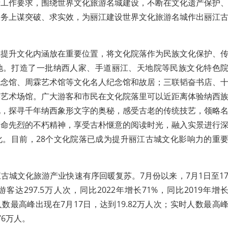
府工作要求，围绕世界文化旅游名城建设，不断在文化遗产保护
服务上谋突破、求实效，为丽江建设世界文化旅游名城作出丽江
把提升文化内涵放在重要位置，将文化院落作为民族文化保护、
地。打造了一批纳西人家、手道丽江、天地院等民族文化特色
纪念馆、周霖艺术馆等文化名人纪念馆和故居；三联韬奋书店、
学艺术场馆。广大游客和市民在文化院落里可以近距离体验纳西
化，探寻千年纳西象形文字的奥秘，感受古老的传统技艺，领略
革命先烈的不朽精神，享受古朴惬意的阅读时光，融入实景进行
化。目前，28个文化院落已成为提升丽江古城文化影响力的重
古城文化旅游产业快速有序回暖复苏。7月份以来，7月1日至1
达297.5万人次，同比2022年增长71%，同比2019年增
数最高峰出现在7月17日，达到19.82万人次；实时人数最高
76万人。