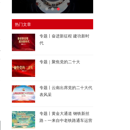
下
、
热门文章
到
专题丨奋进新征程 建功新时
万
代
亿
院
专题｜聚焦党的二十大
旅
专题丨云南出席党的二十大代
表风采
专题丨黄金大通道 钢铁新丝
路－一来自中老铁路通车运营
一周年的报道