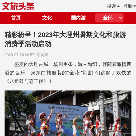
搜索
导航
首页
文化
国内游
全部
精彩纷呈！2023年大理州暑期文化和旅游
消费季活动启动
2023-07-26 20:57
李美溶
盛夏的大理古城，杨柳垂条，游人如织，伴随着激情四
溢的音乐，身穿白族服装的“金花”“阿鹏”们跳起了欢快的
《八角鼓与霸王鞭》！