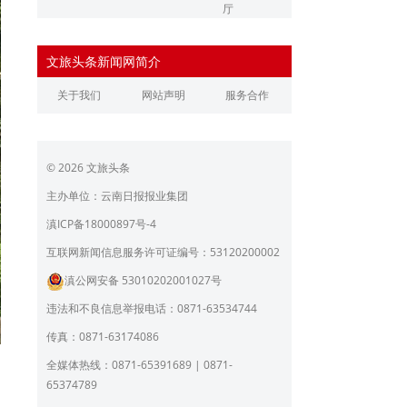
厅
辽宁省文化和旅游厅
江苏省文化和旅游厅
文旅头条新闻网简介
浙江省文化和旅游厅
安徽省文化和旅游厅
关于我们
网站声明
服务合作
江西省文化和旅游厅
河南省文化和旅游厅
湖北省文化和旅游厅
湖南省文化和旅游厅
© 2026 文旅头条
广东省文化和旅游厅
广西壮族自治区文化和旅
游厅
主办单位：云南日报报业集团
海南省旅游和文化广电体
贵州省文化和旅游厅
滇ICP备18000897号-4
育厅
陕西省文化和旅游厅
甘肃省文化和旅游厅
互联网新闻信息服务许可证编号：53120200002
滇公网安备 53010202001027号
青海省文化和旅游厅
宁夏回族自治区文化和旅
游厅
违法和不良信息举报电话：0871-63534744
北京市文旅局
上海市文化和旅游局
传真：0871-63174086
重庆市文化和旅游发展委
全媒体热线：0871-65391689 | 0871-
员会
65374789