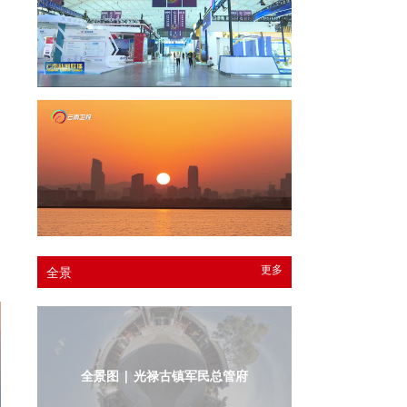
更多
全景
全景图 | 光禄古镇军民总管府