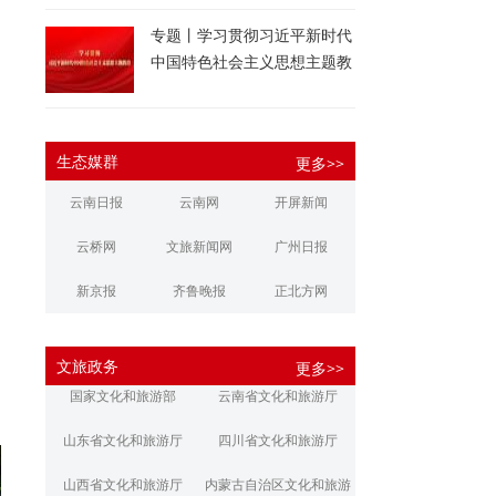
专题丨学习贯彻习近平新时代
中国特色社会主义思想主题教
育
生态媒群
更多>>
云南日报
云南网
开屏新闻
云桥网
文旅新闻网
广州日报
新京报
齐鲁晚报
正北方网
大河报
扬子晚报
华商报
文旅政务
更多>>
江南都市报
新安晚报
潇湘晨报
国家文化和旅游部
云南省文化和旅游厅
文旅丽江
文旅楚雄
大理文旅
山东省文化和旅游厅
四川省文化和旅游厅
山西省文化和旅游厅
内蒙古自治区文化和旅游